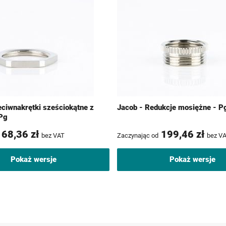
eciwnakrętki sześciokątne z
Jacob - Redukcje mosiężne - P
Pg
68,36 zł
199,46 zł
bez VAT
Zaczynając od
bez V
Pokaż wersje
Pokaż wersje