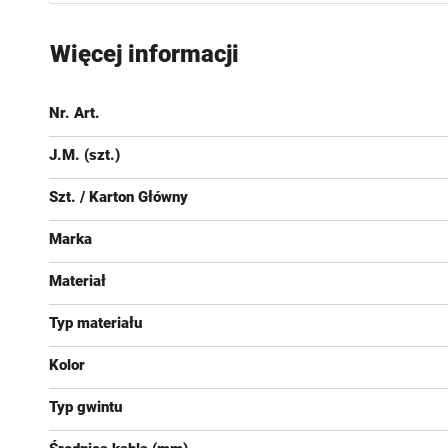
Przejdź
na
Więcej informacji
początek
galerii
Nr. Art.
J.M. (szt.)
Szt. / Karton Główny
Marka
Materiał
Typ materiału
Kolor
Typ gwintu