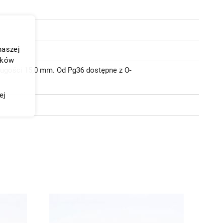
naszej
ików
ługości 15,0 mm. Od Pg36 dostępne z O-
ej