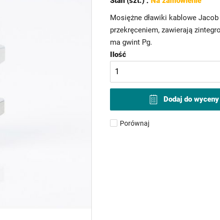
Stan (szt.) :
Na zamówienie
Mosiężne dławiki kablowe Jacob 
przekręceniem, zawierają zintegr
ma gwint Pg.
Ilość
Dodaj do wyceny
Porównaj