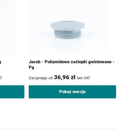
g
Jacob - Poliamidowe zaślepki gwintowane -
Pg
36,96 zł
AT
Zaczynając od
bez VAT
Pokaż wersje