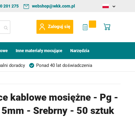
0 201 275
webshop@wkk.com.pl
Change
language
My Quote
Mój koszyk
Zaloguj się
kowe
Inne materiały mocujące
Narzędzia
alni doradcy
Ponad 40 lat doświadczenia
ce kablowe mosiężne - Pg -
15mm - Srebrny - 50 sztuk