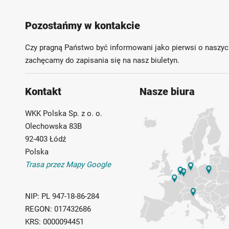
Możliwość własnego etykietowania
Pozostańmy w kontakcie
Czy pragną Państwo być informowani jako pierwsi o naszyc
zachęcamy do zapisania się na nasz biuletyn.
Kontakt
Nasze biura
WKK Polska Sp. z o. o.
Olechowska 83B
92-403 Łódź
Polska
Trasa przez Mapy Google
NIP:
PL 947-18-86-284
REGON:
017432686
KRS:
0000094451