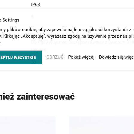
IP68
5
 Settings
24
y plików cookie, aby zapewnić najlepszą jakość korzystania z 
y. Klikając „Akceptuję”, wyrażasz zgodę na używanie przez nas pl
Do Pg29 włącznie, dostępne również z gwintem o d
.
ringiem
EPTUJ WSZYSTKIE
ODRZUĆ
Pokaż więcej
Dowiedz się więc
50
nież zainteresować