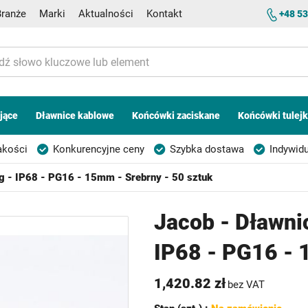
Branże
Marki
Aktualności
Kontakt
+48 53
jące
Dławnice kablowe
Końcówki zaciskane
Końcówki tulej
akości
Konkurencyjne ceny
Szybka dostawa
Indywidu
g - IP68 - PG16 - 15mm - Srebrny - 50 sztuk
Jacob - Dławni
IP68 - PG16 - 
1,420.82 zł
bez VAT