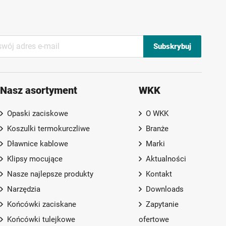
Subskrybuj
Nasz asortyment
WKK
Opaski zaciskowe
O WKK
Koszulki termokurczliwe
Branże
Dławnice kablowe
Marki
Klipsy mocujące
Aktualności
Nasze najlepsze produkty
Kontakt
Narzędzia
Downloads
Końcówki zaciskane
Zapytanie
Końcówki tulejkowe
ofertowe