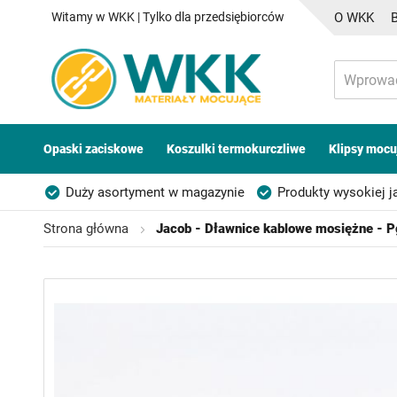
Witamy w WKK | Tylko dla przedsiębiorców
O WKK
Opaski zaciskowe
Koszulki termokurczliwe
Klipsy mocu
Duży asortyment w magazynie
Produkty wysokiej j
Możliwość własnego etykietowania
Strona główna
Jacob - Dławnice kablowe mosiężne - P
Przejdź
na
koniec
galerii