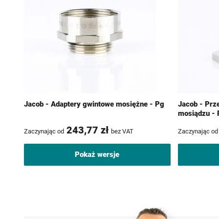
Jacob - Adaptery gwintowe mosiężne - Pg
Jacob - Prz
mosiądzu - 
243,77 zł
Zaczynając od
bez VAT
Zaczynając od
Pokaż wersje