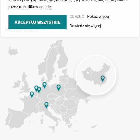
z naszej witryny. Klikając „Akceptuję”, wyrażasz zgodę na używanie
+48 530 201 275
przez nas plików cookie.
dobrać odpowiednie rozwiązanie!
ODRZUĆ
Pokaż więcej
AKCEPTUJ WSZYSTKIE
Dowiedz się więcej
Nasze biura