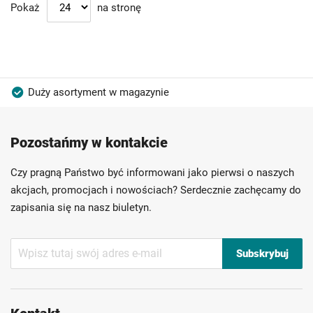
Pokaż
na stronę
Duży asortyment w magazynie
Produkty wysokiej jakości
Konkurencyjne ceny
Pozostańmy w kontakcie
Szybka dostawa
Indywidualni doradcy
Ponad 40 lat doświadczenia
Czy pragną Państwo być informowani jako pierwsi o naszych
Możliwość własnego etykietowania
akcjach, promocjach i nowościach? Serdecznie zachęcamy do
zapisania się na nasz biuletyn.
Subskrybuj
Subskrybuj
nasz
newsletter: