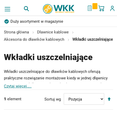
Mój ko
My Quote
Duży asortyment w magazynie
Produkty wysokiej jakości
Konkurencyjne ceny
Strona główna
Dławnice kablowe
Akcesoria do dławików kablowych
Wkładki uszczelniające
Szybka dostawa
Indywidualni doradcy
Ponad 40 lat doświadczenia
Wkładki uszczelniające
Możliwość własnego etykietowania
Wkładki uszczelniające do dławików kablowych oferują
praktyczne rozwiązanie montażowe kiedy w jednej dłąwnicy
umieszczamy kilka oddzielnych kabli. W ten sposób unika sie
Czytaj więcej…..
otwartych przestrzeni i dostosowuje zakres dławienia. WKK
U
dostarcza metryczne wkłady uszczelniającepasujące do
1
element
Sortuj wg
ki
dłąwików metryczny w rozmiarach od M12 do M40. Jakość
ma
wkładek uszczelniających potwierdza niemiecka marka
Jacob
.