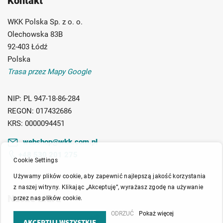
Kontakt
WKK Polska Sp. z o. o.
Olechowska 83B
92-403 Łódź
Polska
Trasa przez Mapy Google
NIP:
PL 947-18-86-284
REGON:
017432686
KRS:
0000094451
webshop@wkk.com.pl
+48 530 201 275
Cookie Settings
Używamy plików cookie, aby zapewnić najlepszą jakość korzystania
z naszej witryny. Klikając „Akceptuję”, wyrażasz zgodę na używanie
Nasze biura
przez nas plików cookie.
ODRZUĆ
Pokaż więcej
AKCEPTUJ WSZYSTKIE