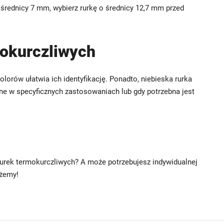
o średnicy 7 mm, wybierz rurkę o średnicy 12,7 mm przed
mokurczliwych
olorów ułatwia ich identyfikację. Ponadto, niebieska rurka
atne w specyficznych zastosowaniach lub gdy potrzebna jest
rurek termokurczliwych? A może potrzebujesz indywidualnej
ożemy!