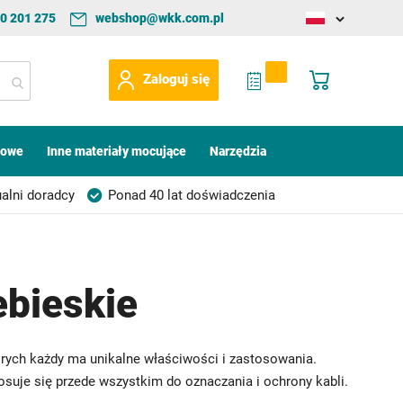
0 201 275
webshop@wkk.com.pl
Change
language
My Quote
Mój koszyk
Zaloguj się
kowe
Inne materiały mocujące
Narzędzia
alni doradcy
Ponad 40 lat doświadczenia
ebieskie
tórych każdy ma unikalne właściwości i zastosowania.
osuje się przede wszystkim do oznaczania i ochrony kabli.