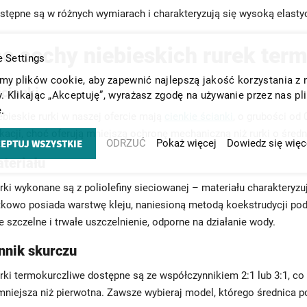
stępne są w różnych wymiarach i charakteryzują się wysoką elasty
e cechy niebieskich rurek ter
 Settings
y plików cookie, aby zapewnić najlepszą jakość korzystania z 
cianki
y. Klikając „Akceptuję”, wyrażasz zgodę na używanie przez nas pl
.
ebieskie rurki w naszej ofercie mają
cienkie ścianki
, o grubości od
ikacji, choć oferują mniejszą ochronę mechaniczną niż rurki o śred
EPTUJ WSZYSTKIE
ODRZUĆ
Pokaż więcej
Dowiedz się więc
teriału
urki wykonane są z poliolefiny sieciowanej – materiału charakteryz
tkowo posiada warstwę kleju, naniesioną metodą koekstrudycji pod
 szczelne i trwałe uszczelnienie, odporne na działanie wody.
nnik skurczu
urki termokurczliwe dostępne są ze współczynnikiem 2:1 lub 3:1, c
 mniejsza niż pierwotna. Zawsze wybieraj model, którego średnica p