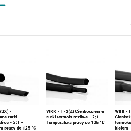
ebieskie rurki są cienkościenne.
…..
(3X) -
WKK - H-2(Z) Cienkościenne
WKK - H
nne rurki
rurki termokurczliwe - 2:1 -
Cienkoś
liwe - 3:1 -
Temperatura pracy do 125 °C
termoku
a pracy do 125 °C
klejem 