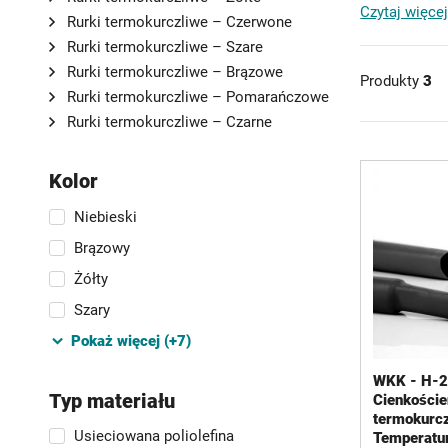
Wszystkie ni
Czytaj więcej
Rurki termokurczliwe – Czerwone
Rurki termokurczliwe – Szare
Rurki termokurczliwe – Brązowe
Produkty
3
Rurki termokurczliwe – Pomarańczowe
Rurki termokurczliwe – Czarne
Kolor
Niebieski
Brązowy
Żółty
Szary
Pokaż więcej (+7)
WKK - H-2
Typ materiału
Cienkoście
termokurcz
Usieciowana poliolefina
Temperatur