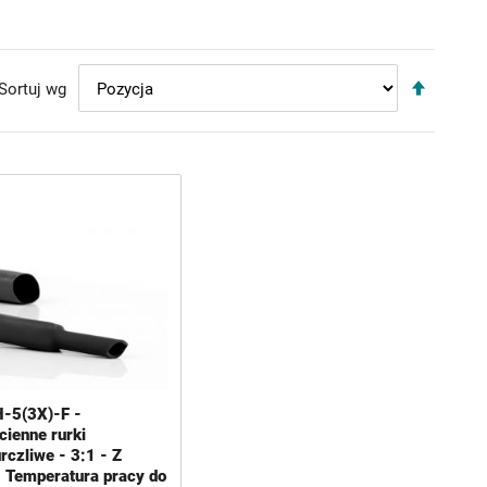
Ustaw
Sortuj wg
kierun
maleją
-5(3X)-F -
cienne rurki
rczliwe - 3:1 - Z
- Temperatura pracy do