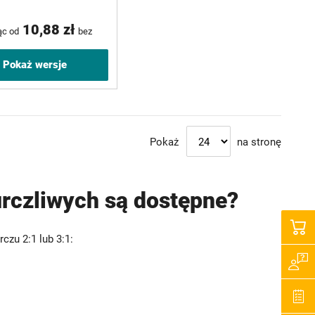
10,88 zł
ąc od
bez
Pokaż wersje
Pokaż
na stronę
urczliwych są dostępne?
czu 2:1 lub 3:1: