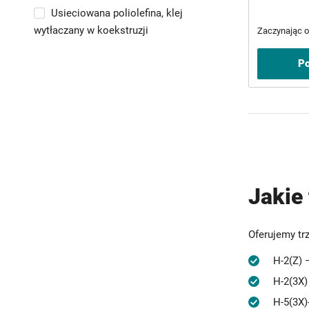
Usieciowana poliolefina, klej
wytłaczany w koekstruzji
Zaczynając 
VAT
Po
Jakie
Oferujemy trz
H-2(Z) – 
H-2(3X) –
H-5(3X)-F