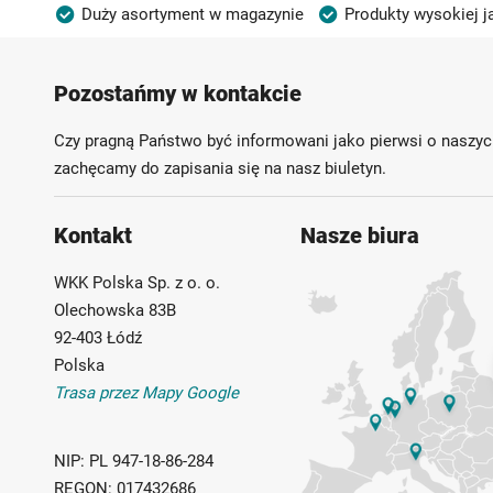
Duży asortyment w magazynie
Produkty wysokiej j
Możliwość własnego etykietowania
Pozostańmy w kontakcie
Czy pragną Państwo być informowani jako pierwsi o naszyc
zachęcamy do zapisania się na nasz biuletyn.
Kontakt
Nasze biura
WKK Polska Sp. z o. o.
Olechowska 83B
92-403 Łódź
Polska
Trasa przez Mapy Google
NIP:
PL 947-18-86-284
REGON:
017432686