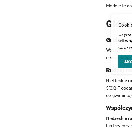
Modele te do
Główn
Cookie
Używam
Grubość ś
witryn
cookie
Wszystkie ni
i łatwe w apl
AKC
Rodzaj ma
Niebieskie r
5(3X)-F doda
co gwarantuje
Współczy
Niebieskie r
lub trzy razy