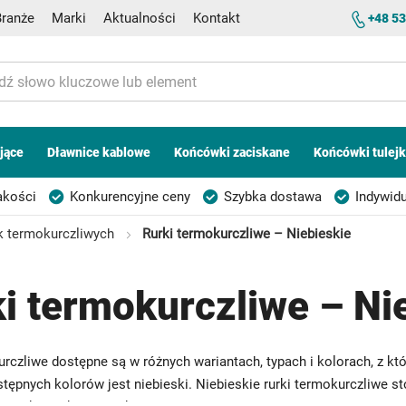
Branże
Marki
Aktualności
Kontakt
+48 53
jące
Dławnice kablowe
Końcówki zaciskane
Końcówki tulej
akości
Konkurencyjne ceny
Szybka dostawa
Indywidu
k termokurczliwych
Rurki termokurczliwe – Niebieskie
i termokurczliwe – Ni
urczliwe dostępne są w różnych wariantach, typach i kolorach, z k
tępnych kolorów jest niebieski. Niebieskie rurki termokurczliwe st