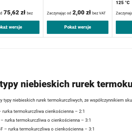
125 °C
75,62 zł
2,00 zł
od
bez
Zaczynając od
bez VAT
Zaczynaj
VAT
każ wersje
Pokaż wersje
 typy niebieskich rurek termok
y typy niebieskich rurek termokurczliwych, ze współczynnikiem skur
rurka termokurczliwa cienkościenna – 2:1
 rurka termokurczliwa o cienkościenna – 3:1
 – rurka termokurczliwa o cienkościenna – 3:1