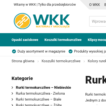
Witamy w WKK | Tylko dla przedsiębiorców
O WKK
Opaski zaciskowe
Koszulki termokurczliwe
Klipsy mocu
Duży asortyment w magazynie
Produkty wysokiej j
Możliwość własnego etykietowania
Strona główna
Koszulki termokurczliwe
Kolory rure
Rurk
Kategorie
Rurki termokurczliwe – Niebieskie
Rurka termokurczliwa - Zielona
Rurki termok
Rurki termokurczliwe – Białe
Jednym z dos
Rurki termokurczliwe – Żółte