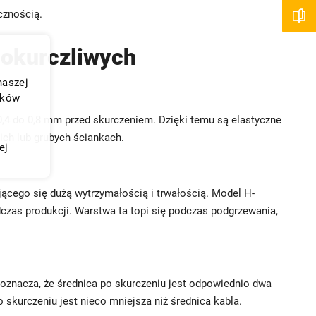
cznością.
mokurczliwych
naszej
ików
 0,4 do 0,8 mm przed skurczeniem. Dzięki temu są elastyczne
nich lub grubych ściankach.
ej
ującego się dużą wytrzymałością i trwałością. Model H-
czas produkcji. Warstwa ta topi się podczas podgrzewania,
o oznacza, że średnica po skurczeniu jest odpowiednio dwa
o skurczeniu jest nieco mniejsza niż średnica kabla.