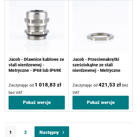
Jacob - Dławnice kablowe ze
Jacob - Przeciwnakrętki
stali nierdzewnej -
sześciokątne ze stali
Metryczne - IP68 lub IP69K
nierdzewnej - Metryczne
1 018,83 zł
421,53 zł
Zaczynając od
Zaczynając od
bez
bez VAT
VAT
Pokaż wersje
Pokaż wersje
Strona
Aktualnie czytasz stronę
Strona
Strona
1
2
Następny