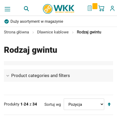
Mój ko
My Quote
Duży asortyment w magazynie
Produkty wysokiej jakości
Konkurencyjne ceny
Strona główna
Dławnice kablowe
Rodzaj gwintu
Szybka dostawa
Indywidualni doradcy
Rodzaj gwintu
Ponad 40 lat doświadczenia
Możliwość własnego etykietowania
Product categories and filters
U
Produkty
1
-
24
z
34
Sortuj wg
ki
ma