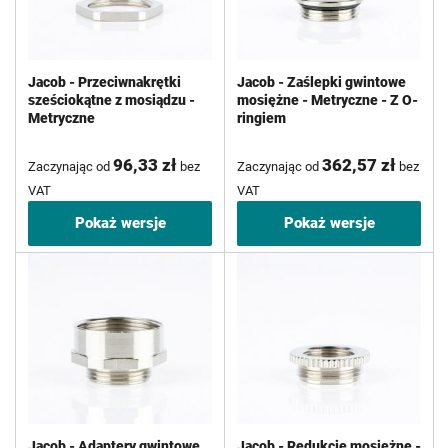
Jacob - Przeciwnakrętki
Jacob - Zaślepki gwintowe
sześciokątne z mosiądzu -
mosiężne - Metryczne - Z O-
Metryczne
ringiem
96,33 zł
362,57 zł
Zaczynając od
bez
Zaczynając od
bez
VAT
VAT
Pokaż wersje
Pokaż wersje
Jacob - Adaptery gwintowe
Jacob - Redukcje mosiężne -