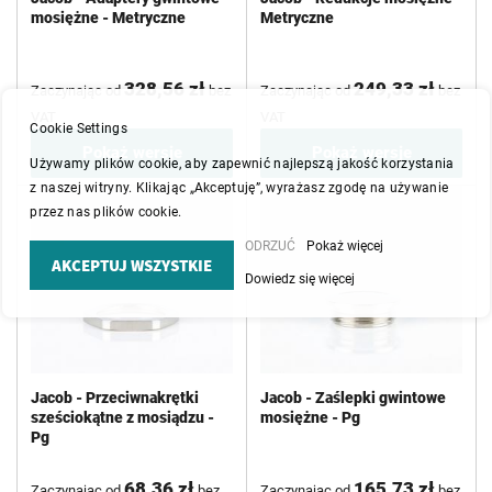
mosiężne - Metryczne
Metryczne
328,56 zł
249,33 zł
Zaczynając od
bez
Zaczynając od
bez
VAT
VAT
Cookie Settings
Pokaż wersje
Pokaż wersje
Używamy plików cookie, aby zapewnić najlepszą jakość korzystania
z naszej witryny. Klikając „Akceptuję”, wyrażasz zgodę na używanie
przez nas plików cookie.
ODRZUĆ
Pokaż więcej
AKCEPTUJ WSZYSTKIE
Dowiedz się więcej
Jacob - Przeciwnakrętki
Jacob - Zaślepki gwintowe
sześciokątne z mosiądzu -
mosiężne - Pg
Pg
68,36 zł
165,73 zł
Zaczynając od
bez
Zaczynając od
bez