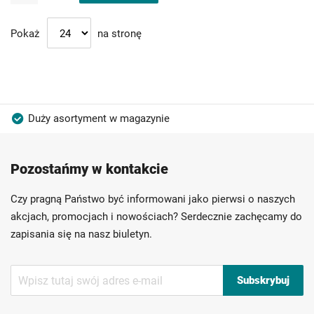
Pokaż
na stronę
Duży asortyment w magazynie
Produkty wysokiej jakości
Konkurencyjne ceny
Pozostańmy w kontakcie
Szybka dostawa
Indywidualni doradcy
Ponad 40 lat doświadczenia
Czy pragną Państwo być informowani jako pierwsi o naszych
Możliwość własnego etykietowania
akcjach, promocjach i nowościach? Serdecznie zachęcamy do
zapisania się na nasz biuletyn.
Subskrybuj
Subskrybuj
nasz
newsletter: