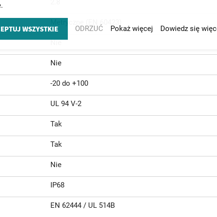
2.8
.
Metryczne (EN 60423)
EPTUJ WSZYSTKIE
ODRZUĆ
Pokaż więcej
Dowiedz się więc
Nie
Nie
-20 do +100
UL 94 V-2
Tak
Tak
Nie
IP68
EN 62444 / UL 514B