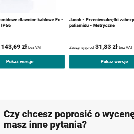
iamidowe dławnice kablowe Ex -
Jacob - Przeciwnakrętki zabezp
 IP66
poliamidu - Metryczne
143,69 zł
31,83 zł
bez VAT
Zaczynając od
bez VAT
Pokaż wersje
Pokaż wersje
Czy chcesz poprosić o wycenę
masz inne pytania?