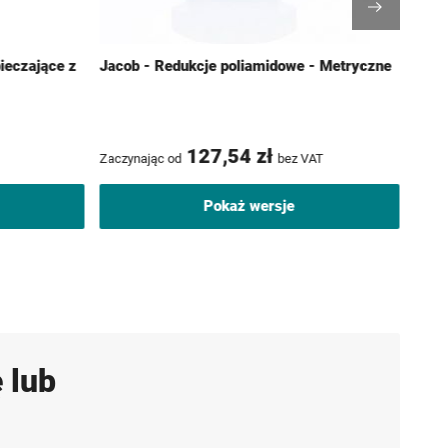
ieczające z
Jacob - Redukcje poliamidowe - Metryczne
Jaco
Metr
127,54 zł
Zaczynając od
bez VAT
Zaczy
Pokaż wersje
 lub