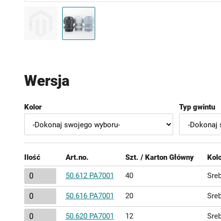
Przejdź
na
początek
Wersja
galerii
Kolor
Typ gwintu
Ilość
Art.no.
Szt. / Karton Główny
Kol
Elementy
50.612 PA7001
40
Sre
produktów
50.616 PA7001
20
Sre
grupowanych
50.620 PA7001
12
Sre