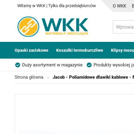
Witamy w WKK | Tylko dla przedsiębiorców
O WKK
Opaski zaciskowe
Koszulki termokurczliwe
Klipsy mocu
Duży asortyment w magazynie
Produkty wysokiej j
Możliwość własnego etykietowania
Strona główna
Jacob - Poliamidowe dławiki kablowe - 
Przejdź
na
koniec
galerii