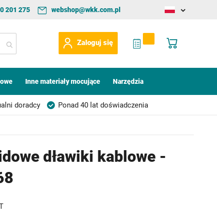
0 201 275
webshop@wkk.com.pl
Change
language
My Quote
Mój koszyk
Zaloguj się
kowe
Inne materiały mocujące
Narzędzia
alni doradcy
Ponad 40 lat doświadczenia
idowe dławiki kablowe -
68
T