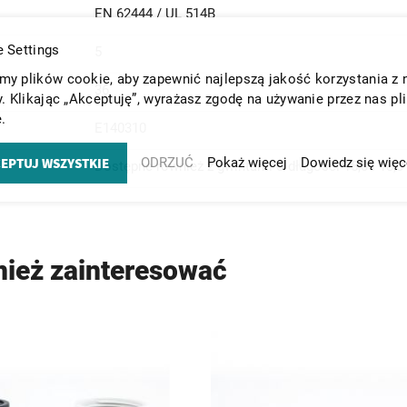
EN 62444 / UL 514B
 Settings
5
y plików cookie, aby zapewnić najlepszą jakość korzystania z 
36
y. Klikając „Akceptuję”, wyrażasz zgodę na używanie przez nas pl
.
E140310
EPTUJ WSZYSTKIE
ODRZUĆ
Pokaż więcej
Dowiedz się więc
Dostępne również z gwintami o długości 15,0 i 18
nież zainteresować