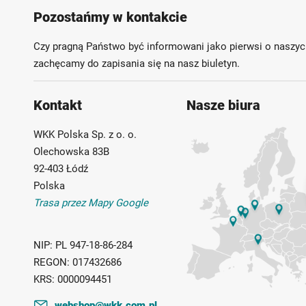
Pozostańmy w kontakcie
Czy pragną Państwo być informowani jako pierwsi o naszyc
zachęcamy do zapisania się na nasz biuletyn.
Kontakt
Nasze biura
WKK Polska Sp. z o. o.
Olechowska 83B
92-403 Łódź
Polska
Trasa przez Mapy Google
NIP:
PL 947-18-86-284
REGON:
017432686
KRS:
0000094451
webshop@wkk.com.pl