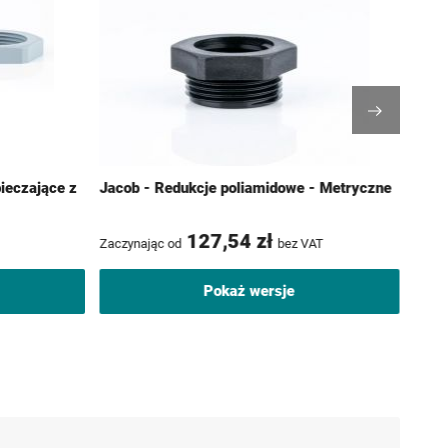
ieczające z
Jacob - Redukcje poliamidowe - Metryczne
Jaco
Metr
127,54 zł
Zaczynając od
bez VAT
Zaczy
Pokaż wersje