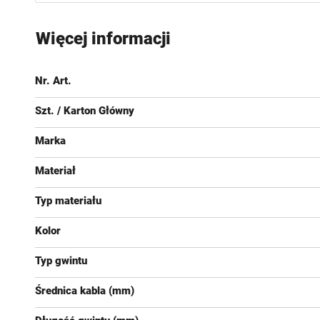
Przejdź
na
Więcej informacji
początek
galerii
Nr. Art.
Szt. / Karton Główny
Marka
Materiał
Typ materiału
Kolor
Typ gwintu
Średnica kabla (mm)