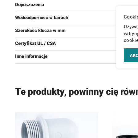
Dopuszczenia
Cookie
Wodoodporność w barach
Używam
Szerokość klucza w mm
witryn
cookie
Certyfikat UL / CSA
AKC
Inne informacje
Te produkty, powinny cię rów