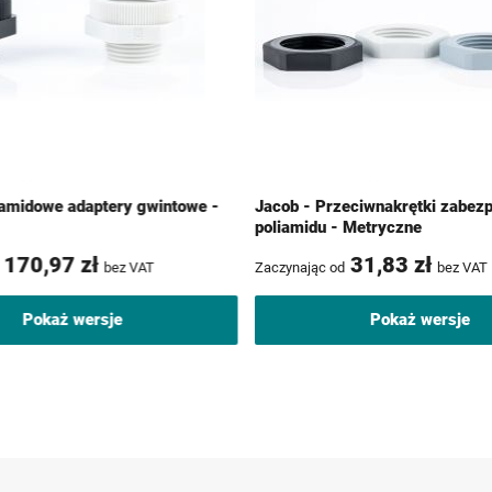
iamidowe adaptery gwintowe -
Jacob - Przeciwnakrętki zabezp
poliamidu - Metryczne
170,97 zł
31,83 zł
bez VAT
Zaczynając od
bez VAT
Pokaż wersje
Pokaż wersje