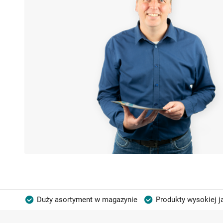
Duży asortyment w magazynie
Produkty wysokiej j
Możliwość własnego etykietowania