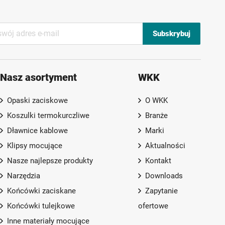
Subskrybuj
Nasz asortyment
WKK
Opaski zaciskowe
O WKK
Koszulki termokurczliwe
Branże
Dławnice kablowe
Marki
Klipsy mocujące
Aktualności
Nasze najlepsze produkty
Kontakt
Narzędzia
Downloads
Końcówki zaciskane
Zapytanie
Końcówki tulejkowe
ofertowe
Inne materiały mocujące