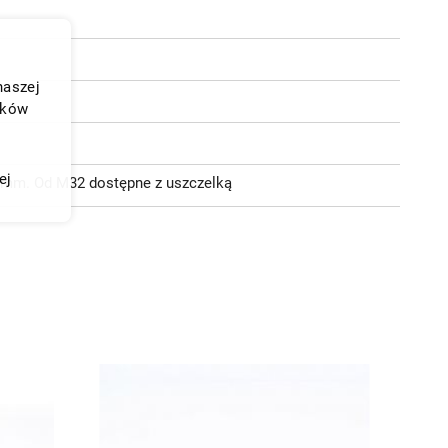
naszej
ików
ej
,0 mm. Od M32 dostępne z uszczelką