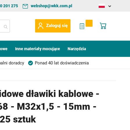
0 201 275
webshop@wkk.com.pl
Change
language
My Quote
Mój koszyk
Zaloguj się
kowe
Inne materiały mocujące
Narzędzia
alni doradcy
Ponad 40 lat doświadczenia
idowe dławiki kablowe -
68 - M32x1,5 - 15mm -
 25 sztuk