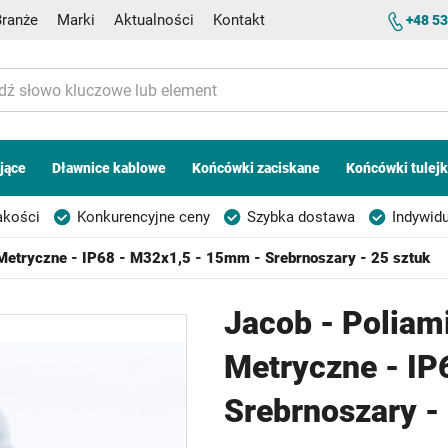
Branże
Marki
Aktualności
Kontakt
+48 53
jące
Dławnice kablowe
Końcówki zaciskane
Końcówki tulej
akości
Konkurencyjne ceny
Szybka dostawa
Indywidu
 Metryczne - IP68 - M32x1,5 - 15mm - Srebrnoszary - 25 sztuk
Jacob - Poliam
Metryczne - IP
Srebrnoszary -