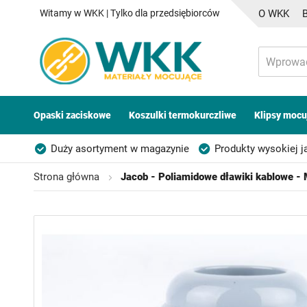
Witamy w WKK | Tylko dla przedsiębiorców
O WKK
Opaski zaciskowe
Koszulki termokurczliwe
Klipsy mocu
Duży asortyment w magazynie
Produkty wysokiej j
Możliwość własnego etykietowania
Strona główna
Jacob - Poliamidowe dławiki kablowe -
Przejdź
na
koniec
galerii