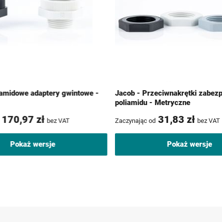
iamidowe adaptery gwintowe -
Jacob - Przeciwnakrętki zabezp
poliamidu - Metryczne
170,97 zł
31,83 zł
bez VAT
Zaczynając od
bez VAT
Pokaż wersje
Pokaż wersje