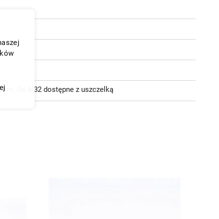
naszej
ików
ej
,0 mm. Od M32 dostępne z uszczelką