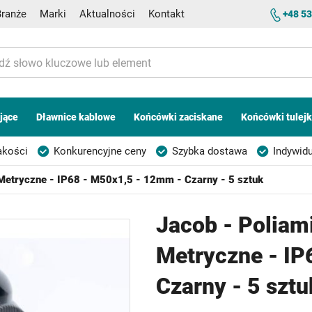
Branże
Marki
Aktualności
Kontakt
+48 53
jące
Dławnice kablowe
Końcówki zaciskane
Końcówki tulej
akości
Konkurencyjne ceny
Szybka dostawa
Indywidu
 Metryczne - IP68 - M50x1,5 - 12mm - Czarny - 5 sztuk
Jacob - Poliam
Metryczne - IP
Czarny - 5 sztu