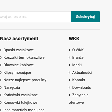
Subskrybuj
Nasz asortyment
WKK
Opaski zaciskowe
O WKK
Koszulki termokurczliwe
Branże
Dławnice kablowe
Marki
Klipsy mocujące
Aktualności
Nasze najlepsze produkty
Kontakt
Narzędzia
Downloads
Końcówki zaciskane
Zapytanie
Końcówki tulejkowe
ofertowe
Inne materiały mocujące