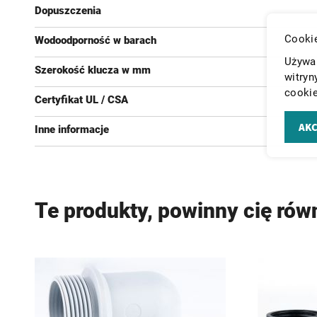
Dopuszczenia
Cookie
Wodoodporność w barach
Używam
Szerokość klucza w mm
witryn
cookie
Certyfikat UL / CSA
AKC
Inne informacje
Te produkty, powinny cię rów