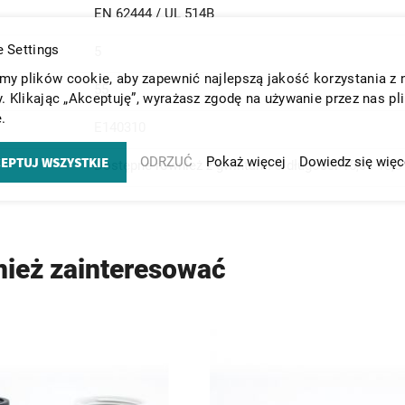
EN 62444 / UL 514B
 Settings
5
y plików cookie, aby zapewnić najlepszą jakość korzystania z 
55
y. Klikając „Akceptuję”, wyrażasz zgodę na używanie przez nas pl
.
E140310
EPTUJ WSZYSTKIE
ODRZUĆ
Pokaż więcej
Dowiedz się więc
Dostępne również z gwintami o długości 15,0 i 18
nież zainteresować