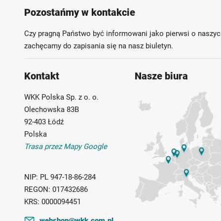
Pozostańmy w kontakcie
Czy pragną Państwo być informowani jako pierwsi o naszyc
zachęcamy do zapisania się na nasz biuletyn.
Kontakt
Nasze biura
WKK Polska Sp. z o. o.
Olechowska 83B
92-403 Łódź
Polska
Trasa przez Mapy Google
NIP:
PL 947-18-86-284
REGON:
017432686
KRS:
0000094451
webshop@wkk.com.pl