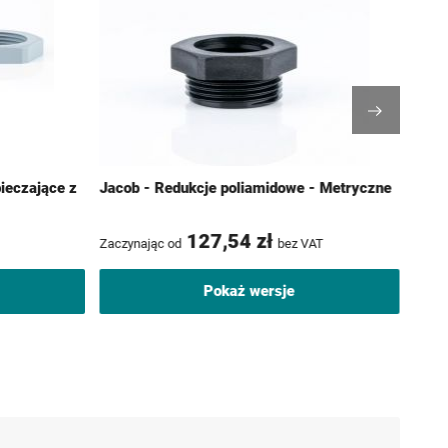
ieczające z
Jacob - Redukcje poliamidowe - Metryczne
Jaco
Metr
127,54 zł
Zaczynając od
bez VAT
Zaczy
Pokaż wersje