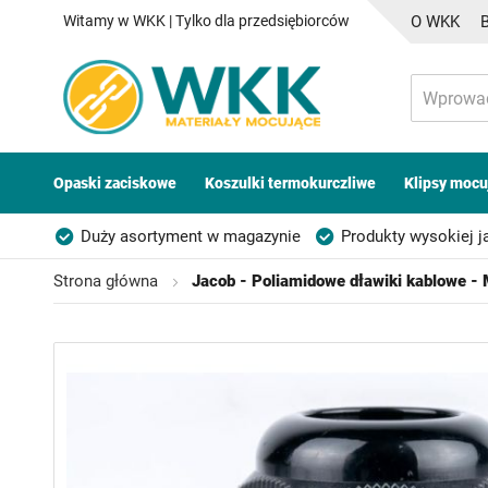
Witamy w WKK | Tylko dla przedsiębiorców
O WKK
Opaski zaciskowe
Koszulki termokurczliwe
Klipsy mocu
Duży asortyment w magazynie
Produkty wysokiej j
Możliwość własnego etykietowania
Strona główna
Jacob - Poliamidowe dławiki kablowe -
Przejdź
na
koniec
galerii