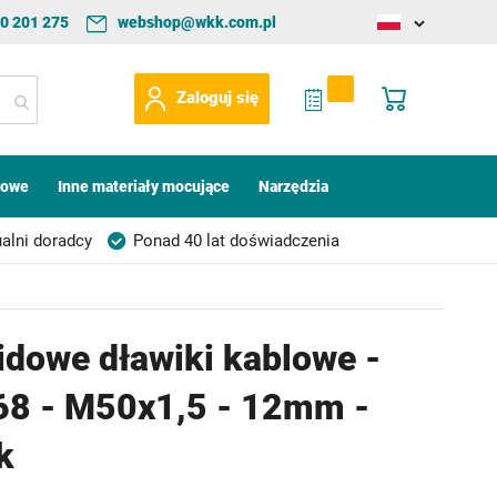
0 201 275
webshop@wkk.com.pl
Change
language
My Quote
Mój koszyk
Zaloguj się
kowe
Inne materiały mocujące
Narzędzia
alni doradcy
Ponad 40 lat doświadczenia
idowe dławiki kablowe -
68 - M50x1,5 - 12mm -
k