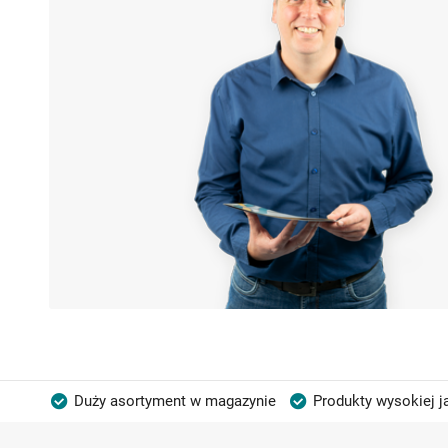
Duży asortyment w magazynie
Produkty wysokiej j
Możliwość własnego etykietowania