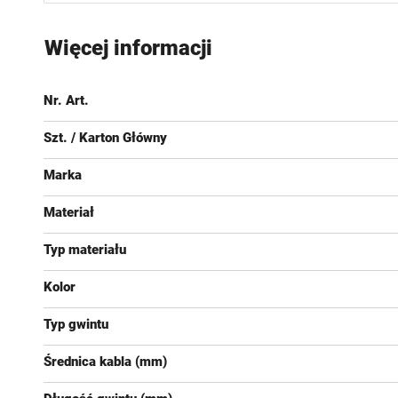
Przejdź
na
Więcej informacji
początek
galerii
Nr. Art.
Szt. / Karton Główny
Marka
Materiał
Typ materiału
Kolor
Typ gwintu
Średnica kabla (mm)