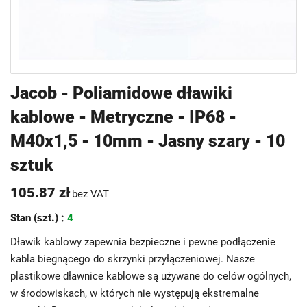
Przejdź
Jacob - Poliamidowe dławiki
na
kablowe - Metryczne - IP68 -
początek
galerii
M40x1,5 - 10mm - Jasny szary - 10
sztuk
105.87 zł
bez VAT
Stan (szt.) :
4
Dławik kablowy zapewnia bezpieczne i pewne podłączenie
kabla biegnącego do skrzynki przyłączeniowej. Nasze
plastikowe dławnice kablowe są używane do celów ogólnych,
w środowiskach, w których nie występują ekstremalne