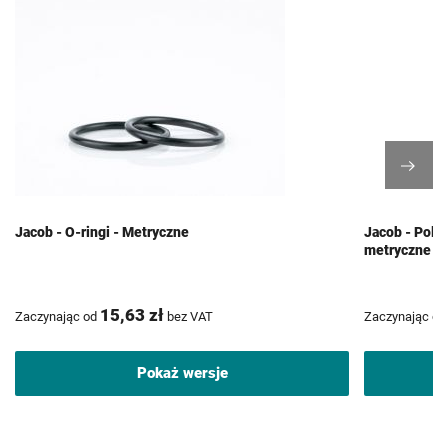
Jacob - O-ringi - Metryczne
Jacob - Poli
metryczne
15,63 zł
Zaczynając od
bez VAT
Zaczynając od
Pokaż wersje