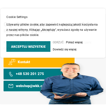
Cookie Settings
Czy chcesz poprosić o wycenę lub
Używamy plików cookie, aby zapewnić najlepszą jakość korzystania
masz inne pytania?
z naszej witryny. Klikając „Akceptuję”, wyrażasz zgodę na używanie
przez nas plików cookie.
Nie wahaj się z nami skontaktować. Nasi doświadczeni
ODRZUĆ
Pokaż więcej
AKCEPTUJ WSZYSTKIE
doradcy chętnie Ci pomogą.
Dowiedz się więcej
Kontakt
+48 530 201 275
webshop@wkk.com.pl