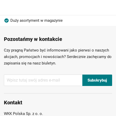
Duży asortyment w magazynie
Produkty wysokiej jakości
Konkurencyjne ceny
Pozostańmy w kontakcie
Szybka dostawa
Indywidualni doradcy
Ponad 40 lat doświadczenia
Czy pragną Państwo być informowani jako pierwsi o naszych
Możliwość własnego etykietowania
akcjach, promocjach i nowościach? Serdecznie zachęcamy do
zapisania się na nasz biuletyn.
Subskrybuj
Subskrybuj
nasz
newsletter:
Kontakt
WKK Polska Sp. z o. o.