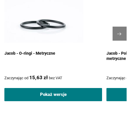
Jacob - O-ringi - Metryczne
Jacob - Poli
metryczne
15,63 zł
Zaczynając od
bez VAT
Zaczynając od
Pokaż wersje