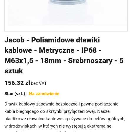
Przejdź
Jacob - Poliamidowe dławiki
na
kablowe - Metryczne - IP68 -
początek
galerii
M63x1,5 - 18mm - Srebrnoszary - 5
sztuk
156.32 zł
bez VAT
Stan (szt.) :
Na zamówienie
Dławik kablowy zapewnia bezpieczne i pewne podłączenie
kabla biegnącego do skrzynki przyłączeniowej. Nasze
plastikowe dławnice kablowe są używane do celów ogólnych,
w środowiskach, w których nie występują ekstremalne