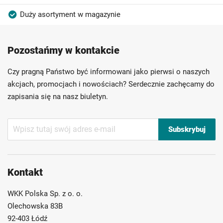
Duży asortyment w magazynie
Produkty wysokiej jakości
Konkurencyjne ceny
Pozostańmy w kontakcie
Szybka dostawa
Indywidualni doradcy
Ponad 40 lat doświadczenia
Czy pragną Państwo być informowani jako pierwsi o naszych
Możliwość własnego etykietowania
akcjach, promocjach i nowościach? Serdecznie zachęcamy do
zapisania się na nasz biuletyn.
Subskrybuj
Subskrybuj
nasz
newsletter:
Kontakt
WKK Polska Sp. z o. o.
Olechowska 83B
92-403 Łódź