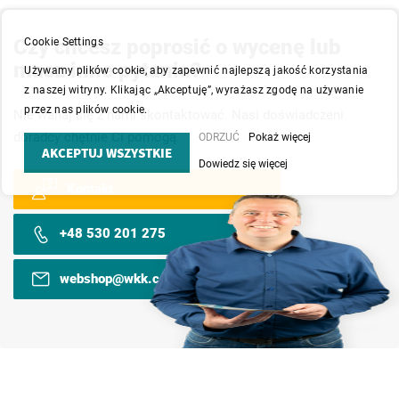
Czy chcesz poprosić o wycenę lub
Cookie Settings
masz inne pytania?
Używamy plików cookie, aby zapewnić najlepszą jakość korzystania
z naszej witryny. Klikając „Akceptuję”, wyrażasz zgodę na używanie
przez nas plików cookie.
Nie wahaj się z nami skontaktować. Nasi doświadczeni
doradcy chętnie Ci pomogą.
ODRZUĆ
Pokaż więcej
AKCEPTUJ WSZYSTKIE
Dowiedz się więcej
Kontakt
+48 530 201 275
webshop@wkk.com.pl