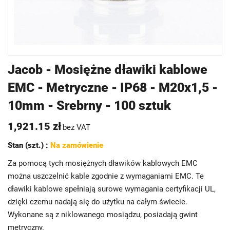
Przejdź
Jacob - Mosiężne dławiki kablowe
na
EMC - Metryczne - IP68 - M20x1,5 -
początek
galerii
10mm - Srebrny - 100 sztuk
1,921.15 zł
bez VAT
Stan (szt.) :
Na zamówienie
Za pomocą tych mosiężnych dławików kablowych EMC
można uszczelnić kable zgodnie z wymaganiami EMC. Te
dławiki kablowe spełniają surowe wymagania certyfikacji UL,
dzięki czemu nadają się do użytku na całym świecie.
Wykonane są z niklowanego mosiądzu, posiadają gwint
metryczny.