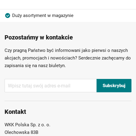
Duży asortyment w magazynie
Produkty wysokiej jakości
Konkurencyjne ceny
Pozostańmy w kontakcie
Szybka dostawa
Indywidualni doradcy
Ponad 40 lat doświadczenia
Czy pragną Państwo być informowani jako pierwsi o naszych
Możliwość własnego etykietowania
akcjach, promocjach i nowościach? Serdecznie zachęcamy do
zapisania się na nasz biuletyn.
Subskrybuj
Subskrybuj
nasz
newsletter:
Kontakt
WKK Polska Sp. z o. o.
Olechowska 83B