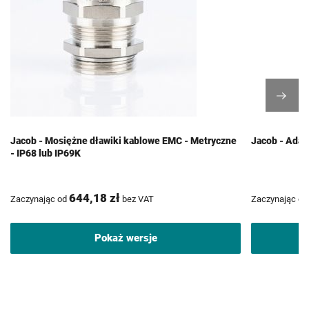
Jacob - Mosiężne dławiki kablowe EMC - Metryczne
Jacob - Adap
- IP68 lub IP69K
644,18 zł
Zaczynając od
bez VAT
Zaczynając od
Pokaż wersje