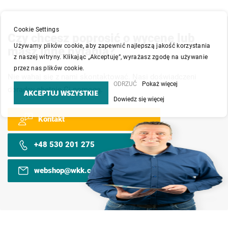
Cookie Settings
Czy chcesz poprosić o wycenę lub
Używamy plików cookie, aby zapewnić najlepszą jakość korzystania
masz inne pytania?
z naszej witryny. Klikając „Akceptuję”, wyrażasz zgodę na używanie
przez nas plików cookie.
Nie wahaj się z nami skontaktować. Nasi doświadczeni
ODRZUĆ
Pokaż więcej
doradcy chętnie Ci pomogą.
AKCEPTUJ WSZYSTKIE
Dowiedz się więcej
Kontakt
+48 530 201 275
webshop@wkk.com.pl