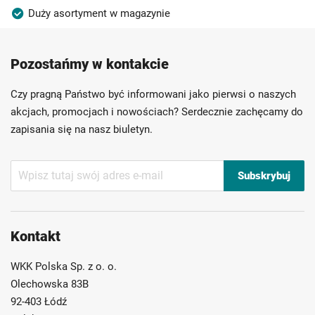
Duży asortyment w magazynie
Produkty wysokiej jakości
Konkurencyjne ceny
Pozostańmy w kontakcie
Szybka dostawa
Indywidualni doradcy
Ponad 40 lat doświadczenia
Czy pragną Państwo być informowani jako pierwsi o naszych
Możliwość własnego etykietowania
akcjach, promocjach i nowościach? Serdecznie zachęcamy do
zapisania się na nasz biuletyn.
Subskrybuj
Subskrybuj
nasz
newsletter:
Kontakt
WKK Polska Sp. z o. o.
Olechowska 83B
92-403 Łódź