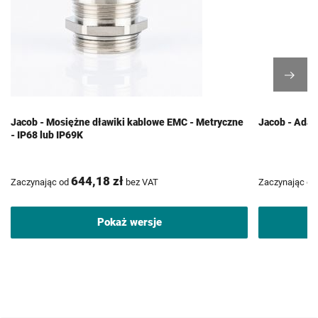
Jacob - Mosiężne dławiki kablowe EMC - Metryczne
Jacob - Adap
- IP68 lub IP69K
644,18 zł
Zaczynając od
bez VAT
Zaczynając od
Pokaż wersje