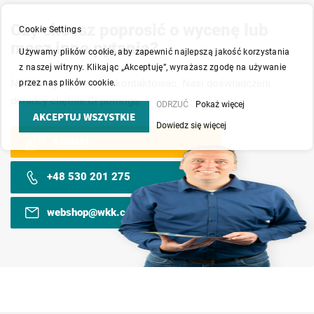
Czy chcesz poprosić o wycenę lub
Cookie Settings
masz inne pytania?
Używamy plików cookie, aby zapewnić najlepszą jakość korzystania
z naszej witryny. Klikając „Akceptuję”, wyrażasz zgodę na używanie
Nie wahaj się z nami skontaktować. Nasi doświadczeni
przez nas plików cookie.
doradcy chętnie Ci pomogą.
ODRZUĆ
Pokaż więcej
AKCEPTUJ WSZYSTKIE
Dowiedz się więcej
Kontakt
+48 530 201 275
webshop@wkk.com.pl