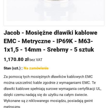
Przejdź
Jacob - Mosiężne dławiki kablowe
na
EMC - Metryczne - IP69K - M63-
początek
galerii
1x1,5 - 14mm - Srebrny - 5 sztuk
1,170.80 zł
bez VAT
Stan (szt.) :
Na zamówienie
Za pomocą tych mosiężnych dławików kablowych EMC
można uszczelnić kable zgodnie z wymaganiami EMC. Te
dławiki kablowe spełniają surowe wymagania certyfikacji UL,
dzięki czemu nadają się do użytku na całym świecie.
Wykonane są z niklowanego mosiądzu, posiadają gwint
metryczny.