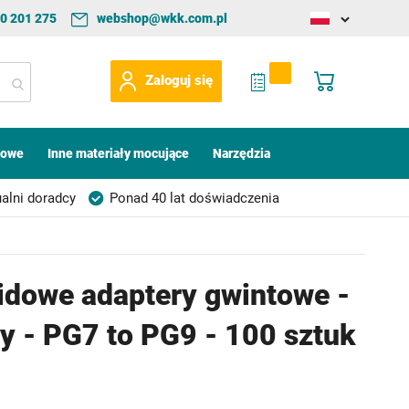
0 201 275
webshop@wkk.com.pl
Change
language
My Quote
Mój koszyk
Zaloguj się
kowe
Inne materiały mocujące
Narzędzia
alni doradcy
Ponad 40 lat doświadczenia
idowe adaptery gwintowe -
ry - PG7 to PG9 - 100 sztuk