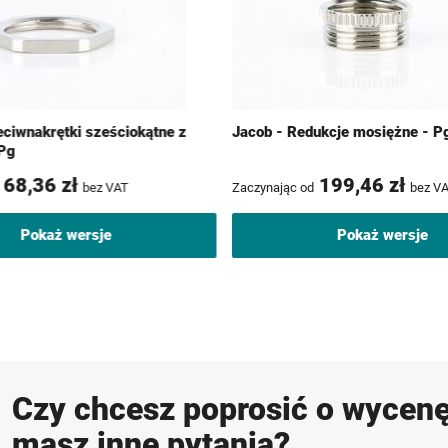
eciwnakrętki sześciokątne z
Jacob - Redukcje mosiężne - P
Pg
68,36 zł
199,46 zł
bez VAT
Zaczynając od
bez V
Pokaż wersje
Pokaż wersje
Czy chcesz poprosić o wycenę
masz inne pytania?