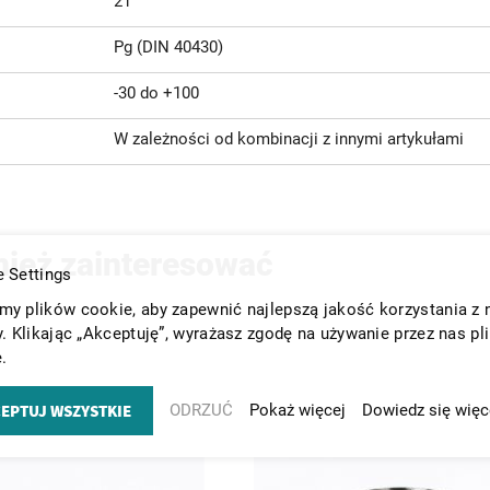
21
Pg (DIN 40430)
-30 do +100
W zależności od kombinacji z innymi artykułami
nież zainteresować
 Settings
y plików cookie, aby zapewnić najlepszą jakość korzystania z 
y. Klikając „Akceptuję”, wyrażasz zgodę na używanie przez nas pl
.
EPTUJ WSZYSTKIE
ODRZUĆ
Pokaż więcej
Dowiedz się więc