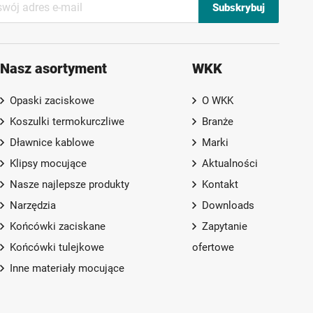
Subskrybuj
Nasz asortyment
WKK
Opaski zaciskowe
O WKK
Koszulki termokurczliwe
Branże
Dławnice kablowe
Marki
Klipsy mocujące
Aktualności
Nasze najlepsze produkty
Kontakt
Narzędzia
Downloads
Końcówki zaciskane
Zapytanie
Końcówki tulejkowe
ofertowe
Inne materiały mocujące