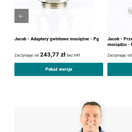
Pg -
Jacob - Adaptery gwintowe mosiężne - Pg
Jacob - Prz
mosiądzu - 
243,77 zł
Zaczynając od
bez VAT
Zaczynając od
Pokaż wersje