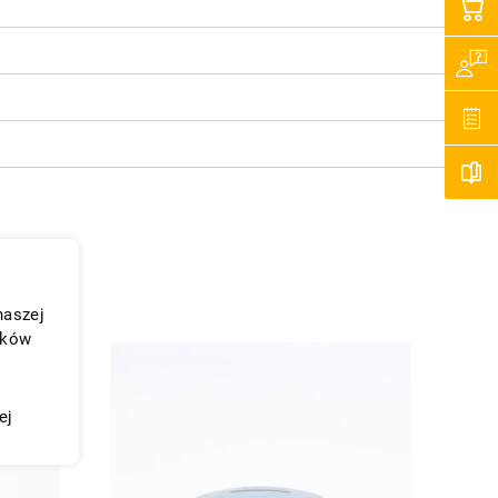
naszej
ików
ej