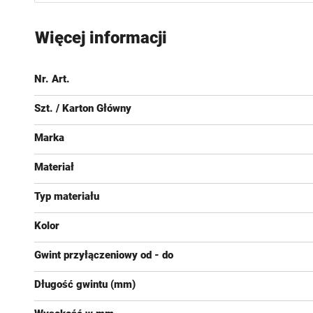
Przejdź
na
Więcej informacji
początek
galerii
Nr. Art.
Szt. / Karton Główny
Marka
Materiał
Typ materiału
Kolor
Gwint przyłączeniowy od - do
Długość gwintu (mm)