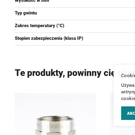
Wysokość w mm
Typ gwintu
Zakres temperatury (°C)
Stopien zabezpieczenia (klasa IP)
Te produkty, powinny cię rów
Cookie
Używam
witryn
cookie
AKC