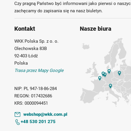
Czy pragną Państwo być informowani jako pierwsi o naszyc
zachęcamy do zapisania się na nasz biuletyn.
Kontakt
Nasze biura
WKK Polska Sp. z o. o.
Olechowska 83B
92-403 Łódź
Polska
Trasa przez Mapy Google
NIP:
PL 947-18-86-284
REGON:
017432686
KRS:
0000094451
webshop@wkk.com.pl
+48 530 201 275