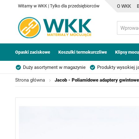
Witamy w WKK | Tylko dla przedsiębiorców
O WKK
Opaski zaciskowe
Koszulki termokurczliwe
Klipsy mocu
Duży asortyment w magazynie
Produkty wysokiej j
Możliwość własnego etykietowania
Strona główna
Jacob - Poliamidowe adaptery gwintowe 
Przejdź
na
koniec
galerii