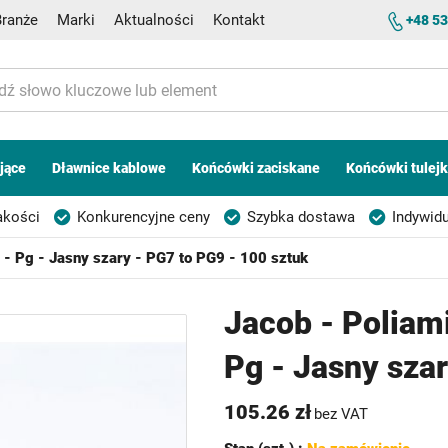
Branże
Marki
Aktualności
Kontakt
+48 53
jące
Dławnice kablowe
Końcówki zaciskane
Końcówki tulej
akości
Konkurencyjne ceny
Szybka dostawa
Indywidu
- Pg - Jasny szary - PG7 to PG9 - 100 sztuk
Jacob - Poliam
Pg - Jasny sza
105.26 zł
bez VAT