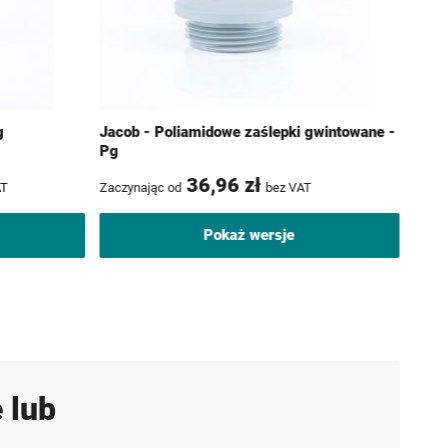
g
Jacob - Poliamidowe zaślepki gwintowane -
Pg
36,96 zł
AT
Zaczynając od
bez VAT
Pokaż wersje
 lub