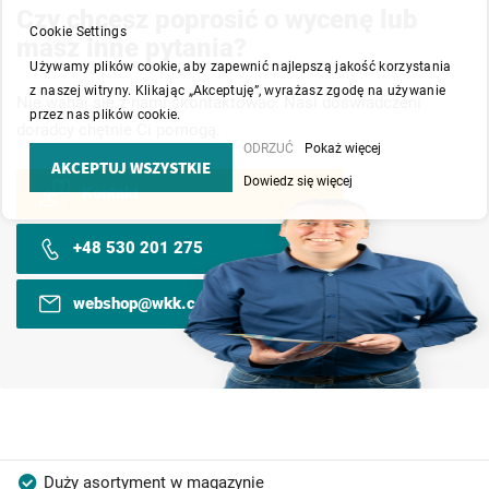
Czy chcesz poprosić o wycenę lub
Cookie Settings
masz inne pytania?
Używamy plików cookie, aby zapewnić najlepszą jakość korzystania
z naszej witryny. Klikając „Akceptuję”, wyrażasz zgodę na używanie
Nie wahaj się z nami skontaktować. Nasi doświadczeni
przez nas plików cookie.
doradcy chętnie Ci pomogą.
ODRZUĆ
Pokaż więcej
AKCEPTUJ WSZYSTKIE
Dowiedz się więcej
Kontakt
+48 530 201 275
webshop@wkk.com.pl
Duży asortyment w magazynie