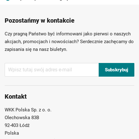
Produkty wysokiej jakości
Konkurencyjne ceny
Pozostańmy w kontakcie
Szybka dostawa
Indywidualni doradcy
Ponad 40 lat doświadczenia
Czy pragną Państwo być informowani jako pierwsi o naszych
Możliwość własnego etykietowania
akcjach, promocjach i nowościach? Serdecznie zachęcamy do
zapisania się na nasz biuletyn.
Subskrybuj
Subskrybuj
nasz
newsletter:
Kontakt
WKK Polska Sp. z o. o.
Olechowska 83B
92-403 Łódź
Polska