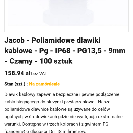
Przejdź
Jacob - Poliamidowe dławiki
na
kablowe - Pg - IP68 - PG13,5 - 9mm
początek
galerii
- Czarny - 100 sztuk
158.94 zł
bez VAT
Stan (szt.) :
Na zamówienie
Dławik kablowy zapewnia bezpieczne i pewne podłączenie
kabla biegnącego do skrzynki przyłączeniowej. Nasze
poliamidowe dławnice kablowe są używane do celów
ogólnych, w środowiskach gdzie nie występują ekstremalne
warunki. Dostępne w trzech kolorach i z gwintem PG
(pancerny) o długości 15 i 18 milimetrów.