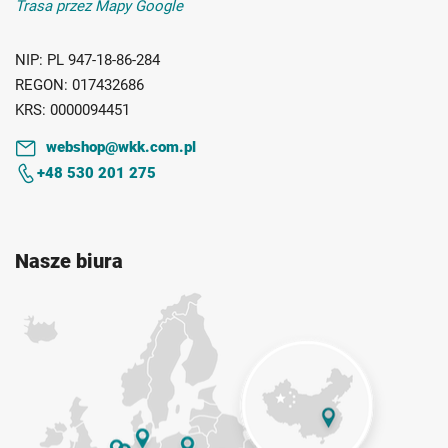
Trasa przez Mapy Google
NIP:
PL 947-18-86-284
REGON:
017432686
KRS:
0000094451
webshop@wkk.com.pl
+48 530 201 275
Nasze biura