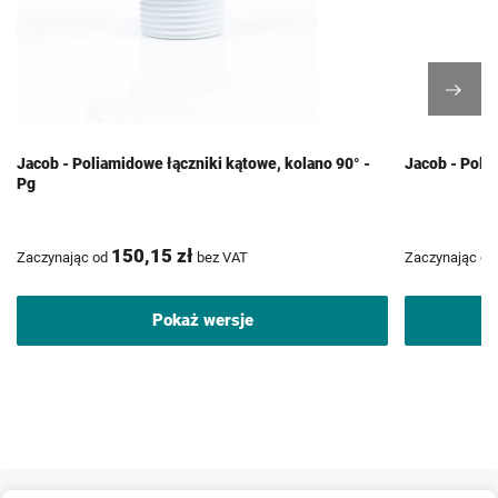
Jacob - Poliamidowe łączniki kątowe, kolano 90° -
Jacob - Poli
Pg
150,15 zł
Zaczynając od
bez VAT
Zaczynając od
Pokaż wersje