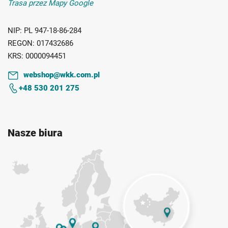
Trasa przez Mapy Google
NIP:
PL 947-18-86-284
REGON:
017432686
KRS:
0000094451
webshop@wkk.com.pl
+48 530 201 275
Nasze biura