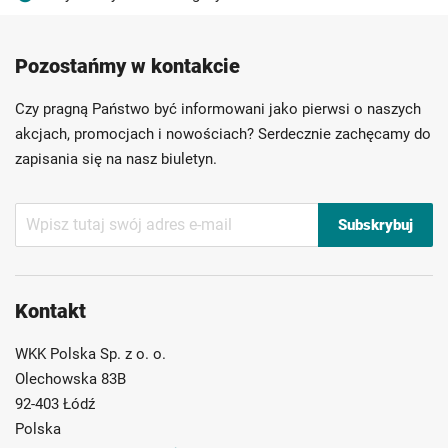
Produkty wysokiej jakości
Konkurencyjne ceny
Pozostańmy w kontakcie
Szybka dostawa
Indywidualni doradcy
Ponad 40 lat doświadczenia
Czy pragną Państwo być informowani jako pierwsi o naszych
Możliwość własnego etykietowania
akcjach, promocjach i nowościach? Serdecznie zachęcamy do
zapisania się na nasz biuletyn.
Subskrybuj
Subskrybuj
nasz
newsletter:
Kontakt
WKK Polska Sp. z o. o.
Olechowska 83B
92-403 Łódź
Polska