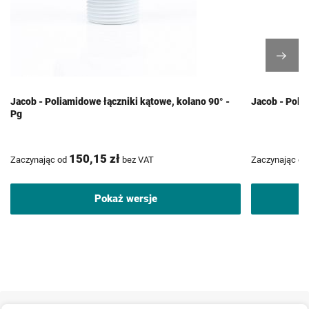
Jacob - Poliamidowe łączniki kątowe, kolano 90° -
Jacob - Poli
Pg
150,15 zł
Zaczynając od
bez VAT
Zaczynając od
Pokaż wersje