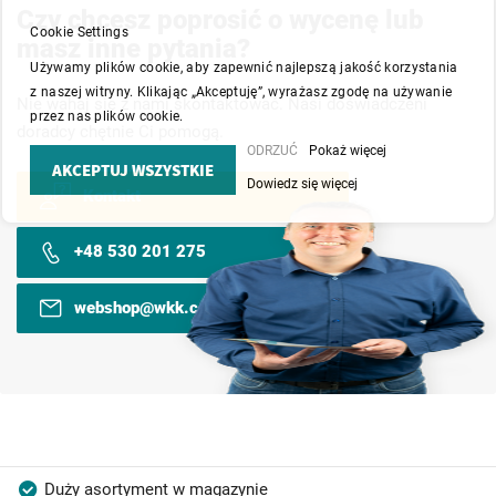
Czy chcesz poprosić o wycenę lub
Cookie Settings
masz inne pytania?
Używamy plików cookie, aby zapewnić najlepszą jakość korzystania
z naszej witryny. Klikając „Akceptuję”, wyrażasz zgodę na używanie
Nie wahaj się z nami skontaktować. Nasi doświadczeni
przez nas plików cookie.
doradcy chętnie Ci pomogą.
ODRZUĆ
Pokaż więcej
AKCEPTUJ WSZYSTKIE
Dowiedz się więcej
Kontakt
+48 530 201 275
webshop@wkk.com.pl
Duży asortyment w magazynie