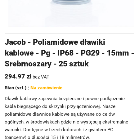
Przejdź
Jacob - Poliamidowe dławiki
na
kablowe - Pg - IP68 - PG29 - 15mm -
początek
galerii
Srebrnoszary - 25 sztuk
294.97 zł
bez VAT
Stan (szt.) :
Na zamówienie
Dławik kablowy zapewnia bezpieczne i pewne podłączenie
kabla biegnącego do skrzynki przyłączeniowej. Nasze
poliamidowe dławnice kablowe są używane do celów
ogólnych, w środowiskach gdzie nie występują ekstremalne
warunki. Dostępne w trzech kolorach i z gwintem PG
(pancerny) o długości 15 i 18 milimetrów.