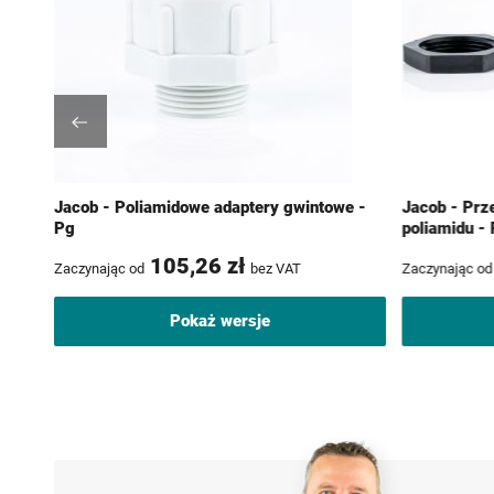
Jacob - Poliamidowe adaptery gwintowe -
Jacob - Prz
Pg
poliamidu -
105,26 zł
Zaczynając od
bez VAT
Zaczynając od
Pokaż wersje