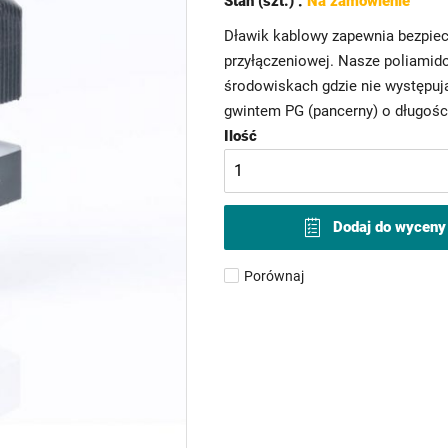
Stan (szt.) :
Na zamówienie
Dławik kablowy zapewnia bezpiec
przyłączeniowej. Nasze poliamid
środowiskach gdzie nie występują
gwintem PG (pancerny) o długości
Ilość
Dodaj do wyceny
Porównaj