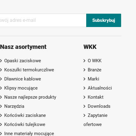
Subskrybuj
Nasz asortyment
WKK
Opaski zaciskowe
O WKK
Koszulki termokurczliwe
Branże
Dławnice kablowe
Marki
Klipsy mocujące
Aktualności
Nasze najlepsze produkty
Kontakt
Narzędzia
Downloads
Końcówki zaciskane
Zapytanie
Końcówki tulejkowe
ofertowe
Inne materiały mocujące