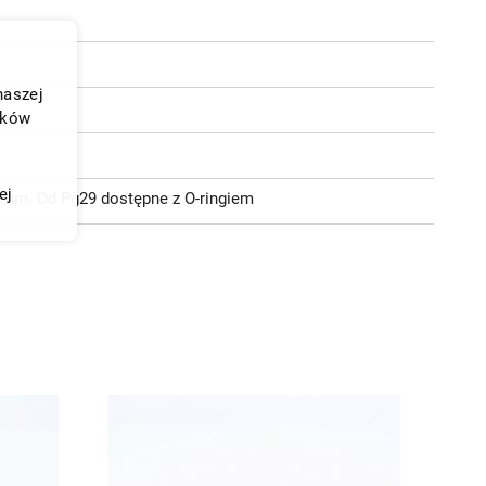
naszej
ików
ej
0 mm. Od Pg29 dostępne z O-ringiem