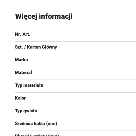
Przejdź
na
Więcej informacji
początek
galerii
Nr. Art.
Szt. / Karton Główny
Marka
Materiał
Typ materiału
Kolor
Typ gwintu
Średnica kabla (mm)