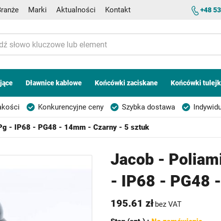
Branże
Marki
Aktualności
Kontakt
+48 53
jące
Dławnice kablowe
Końcówki zaciskane
Końcówki tulej
akości
Konkurencyjne ceny
Szybka dostawa
Indywidu
 Pg - IP68 - PG48 - 14mm - Czarny - 5 sztuk
Jacob - Poliam
- IP68 - PG48 
195.61 zł
bez VAT