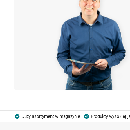
Duży asortyment w magazynie
Produkty wysokiej j
Możliwość własnego etykietowania