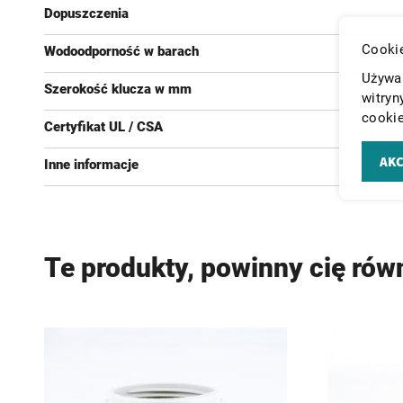
Dopuszczenia
Cookie
Wodoodporność w barach
Używam
Szerokość klucza w mm
witryn
cookie
Certyfikat UL / CSA
AKC
Inne informacje
Te produkty, powinny cię rów