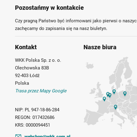
Pozostańmy w kontakcie
Czy pragną Państwo być informowani jako pierwsi o naszyc
zachęcamy do zapisania się na nasz biuletyn.
Kontakt
Nasze biura
WKK Polska Sp. z o. o.
Olechowska 83B
92-403 Łódź
Polska
Trasa przez Mapy Google
NIP:
PL 947-18-86-284
REGON:
017432686
KRS:
0000094451
webshop@wkk.com.pl