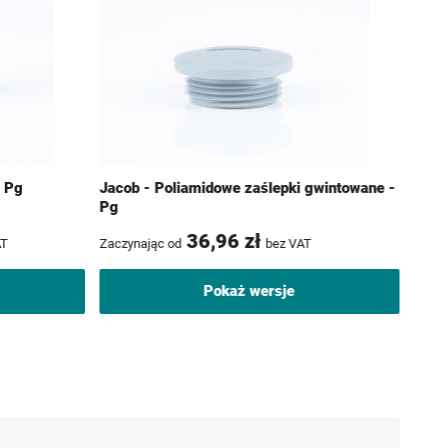
- Pg
Jacob - Poliamidowe zaślepki gwintowane -
Pg
36,96 zł
AT
Zaczynając od
bez VAT
Pokaż wersje