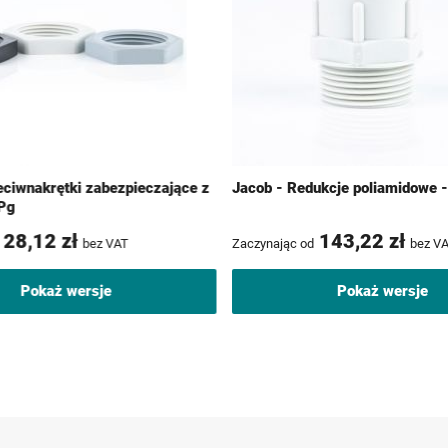
eciwnakrętki zabezpieczające z
Jacob - Redukcje poliamidowe 
 Pg
28,12 zł
143,22 zł
bez VAT
Zaczynając od
bez V
Pokaż wersje
Pokaż wersje