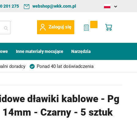
0 201 275
webshop@wkk.com.pl
Change
language
My Quote
Mój koszyk
Zaloguj się
kowe
Inne materiały mocujące
Narzędzia
alni doradcy
Ponad 40 lat doświadczenia
idowe dławiki kablowe - Pg
- 14mm - Czarny - 5 sztuk