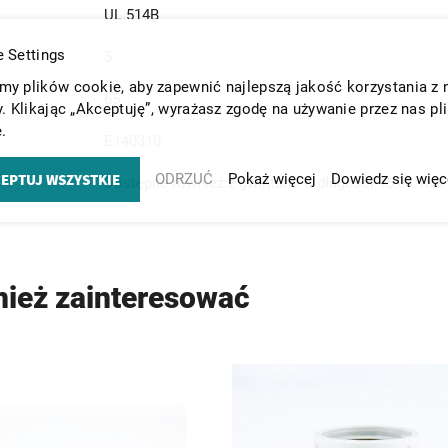
UL 514B
 Settings
5
y plików cookie, aby zapewnić najlepszą jakość korzystania z 
65
y. Klikając „Akceptuję”, wyrażasz zgodę na używanie przez nas pl
.
E140310
EPTUJ WSZYSTKIE
ODRZUĆ
Pokaż więcej
Dowiedz się więc
Dostępne również z gwintami o długości 15,0 i 18,
nież zainteresować