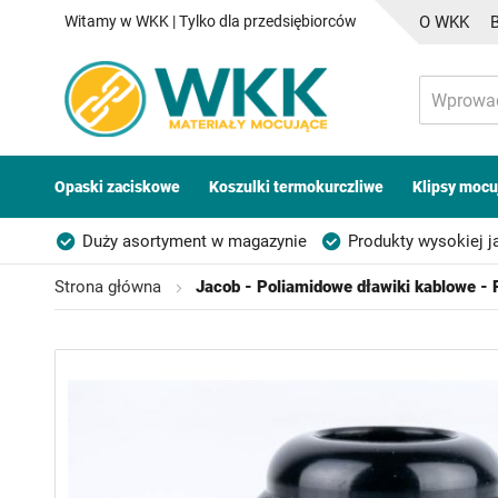
Witamy w WKK | Tylko dla przedsiębiorców
O WKK
Opaski zaciskowe
Koszulki termokurczliwe
Klipsy mocu
Duży asortyment w magazynie
Produkty wysokiej j
Możliwość własnego etykietowania
Strona główna
Jacob - Poliamidowe dławiki kablowe -
Przejdź
na
koniec
galerii