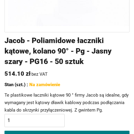
Przejdź
Jacob - Poliamidowe łaczniki
na
kątowe, kolano 90° - Pg - Jasny
początek
galerii
szary - PG16 - 50 sztuk
514.10 zł
bez VAT
Stan (szt.) :
Na zamówienie
Te plastikowe łaczniki kątowe 90 ° firmy Jacob są idealne, gdy
wymagany jest kątowy dławik kablowy podczas podłączania
kabla do skrzynki przyłączeniowej. Z gwintem Pg.