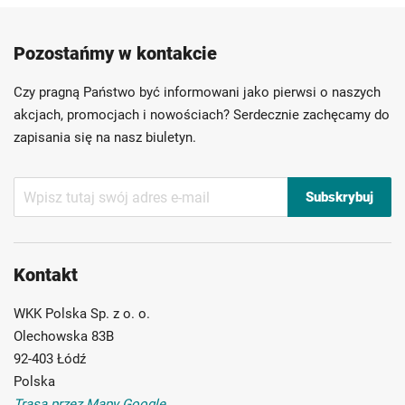
Produkty wysokiej jakości
Konkurencyjne ceny
Pozostańmy w kontakcie
Szybka dostawa
Indywidualni doradcy
Ponad 40 lat doświadczenia
Czy pragną Państwo być informowani jako pierwsi o naszych
Możliwość własnego etykietowania
akcjach, promocjach i nowościach? Serdecznie zachęcamy do
zapisania się na nasz biuletyn.
Subskrybuj
Subskrybuj
nasz
newsletter:
Kontakt
WKK Polska Sp. z o. o.
Olechowska 83B
92-403 Łódź
Polska
Trasa przez Mapy Google