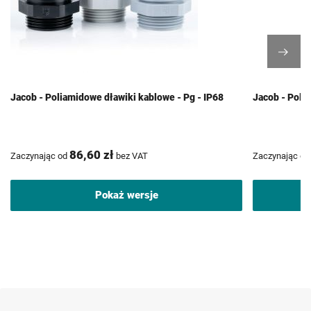
Jacob - Poliamidowe dławiki kablowe - Pg - IP68
Jacob - Poli
86,60 zł
Zaczynając od
bez VAT
Zaczynając od
Pokaż wersje