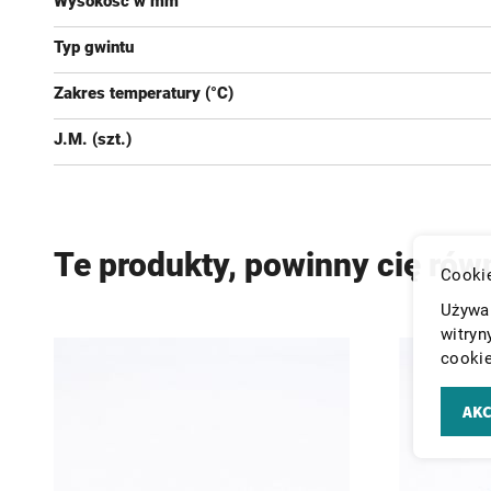
Wysokość w mm
Typ gwintu
Zakres temperatury (°C)
J.M. (szt.)
Te produkty, powinny cię rów
Cookie
Używam
witryn
cookie
AKC