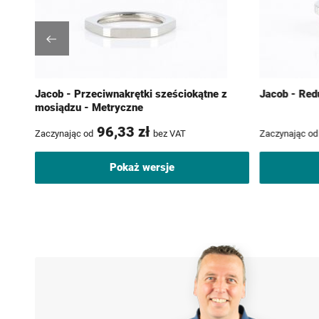
Jacob - Przeciwnakrętki sześciokątne z
Jacob - Red
mosiądzu - Metryczne
96,33 zł
Zaczynając od
bez VAT
Zaczynając od
Pokaż wersje