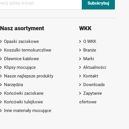
Subskrybuj
Nasz asortyment
WKK
Opaski zaciskowe
O WKK
Koszulki termokurczliwe
Branże
Dławnice kablowe
Marki
Klipsy mocujące
Aktualności
Nasze najlepsze produkty
Kontakt
Narzędzia
Downloads
Końcówki zaciskane
Zapytanie
Końcówki tulejkowe
ofertowe
Inne materiały mocujące