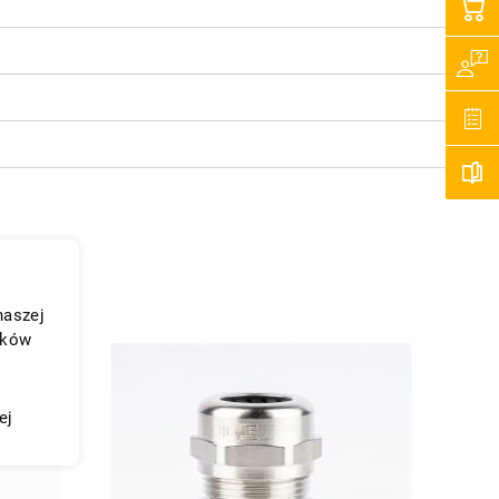
naszej
ików
ej