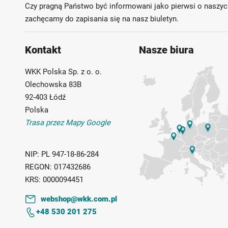
Czy pragną Państwo być informowani jako pierwsi o naszyc
zachęcamy do zapisania się na nasz biuletyn.
Kontakt
Nasze biura
WKK Polska Sp. z o. o.
Olechowska 83B
92-403 Łódź
Polska
Trasa przez Mapy Google
NIP:
PL 947-18-86-284
REGON:
017432686
KRS:
0000094451
webshop@wkk.com.pl
+48 530 201 275