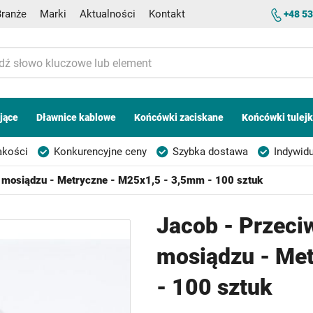
Branże
Marki
Aktualności
Kontakt
+48 53
jące
Dławnice kablowe
Końcówki zaciskane
Końcówki tulej
akości
Konkurencyjne ceny
Szybka dostawa
Indywidu
z mosiądzu - Metryczne - M25x1,5 - 3,5mm - 100 sztuk
Jacob - Przeci
mosiądzu - Me
- 100 sztuk