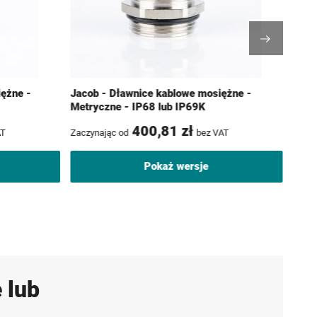
iężne -
Jacob - Dławnice kablowe mosiężne -
Jaco
Metryczne - IP68 lub IP69K
Metr
400,81 zł
AT
Zaczynając od
bez VAT
Zaczy
Pokaż wersje
 lub