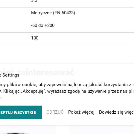
3.5
Metryczne (EN 60423)
-60 do +200
100
nież zainteresować
 Settings
y plików cookie, aby zapewnić najlepszą jakość korzystania z 
y. Klikając „Akceptuję”, wyrażasz zgodę na używanie przez nas pl
.
EPTUJ WSZYSTKIE
ODRZUĆ
Pokaż więcej
Dowiedz się więc