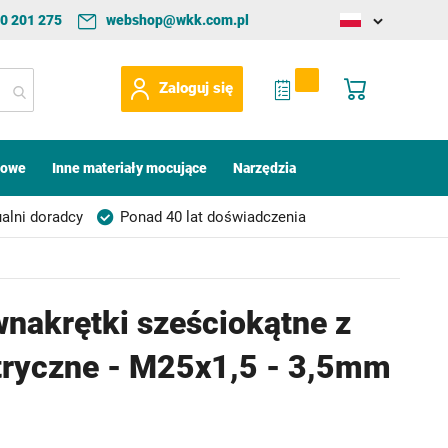
0 201 275
webshop@wkk.com.pl
Change
language
My Quote
Mój koszyk
Zaloguj się
kowe
Inne materiały mocujące
Narzędzia
alni doradcy
Ponad 40 lat doświadczenia
wnakrętki sześciokątne z
tryczne - M25x1,5 - 3,5mm