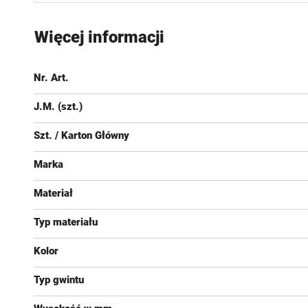
Przejdź
na
Więcej informacji
początek
galerii
Nr. Art.
J.M. (szt.)
Szt. / Karton Główny
Marka
Materiał
Typ materiału
Kolor
Typ gwintu