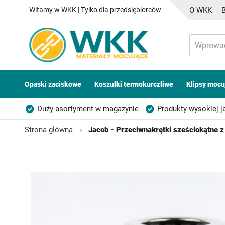
Witamy w WKK | Tylko dla przedsiębiorców
O WKK
Opaski zaciskowe
Koszulki termokurczliwe
Klipsy mocu
Duży asortyment w magazynie
Produkty wysokiej j
Możliwość własnego etykietowania
Strona główna
Jacob - Przeciwnakrętki sześciokątne 
Przejdź
na
koniec
galerii