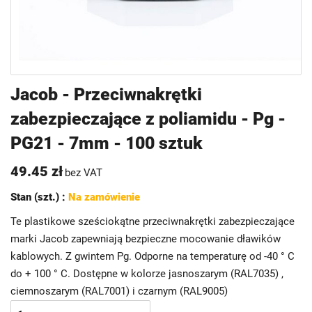
Przejdź
Jacob - Przeciwnakrętki
na
zabezpieczające z poliamidu - Pg -
początek
galerii
PG21 - 7mm - 100 sztuk
49.45 zł
bez VAT
Stan (szt.) :
Na zamówienie
Te plastikowe sześciokątne przeciwnakrętki zabezpieczające
marki Jacob zapewniają bezpieczne mocowanie dławików
kablowych. Z gwintem Pg. Odporne na temperaturę od -40 ° C
do + 100 ° C. Dostępne w kolorze jasnoszarym (RAL7035) ,
ciemnoszarym (RAL7001) i czarnym (RAL9005)