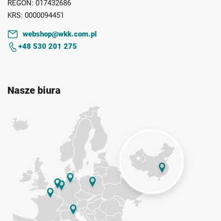
REGON:
017432686
KRS:
0000094451
webshop@wkk.com.pl
+48 530 201 275
Nasze biura