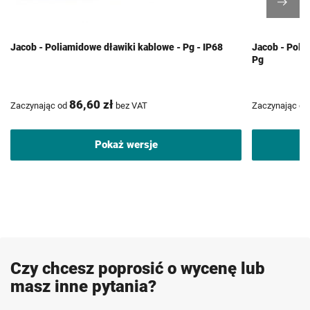
Jacob - Poliamidowe dławiki kablowe - Pg - IP68
Jacob - Poli
Pg
86,60 zł
Zaczynając od
bez VAT
Zaczynając od
Pokaż wersje
Czy chcesz poprosić o wycenę lub
masz inne pytania?