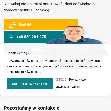
Nie wahaj się z nami skontaktować. Nasi doświadczeni
doradcy chętnie Ci pomogą.
Kontakt
+48 530 201 275
webshop@wkk.com.pl
Cookie Settings
Używamy plików cookie, aby zapewnić najlepszą jakość korzystania
z naszej witryny. Klikając „Akceptuję”, wyrażasz zgodę na używanie
przez nas plików cookie.
ODRZUĆ
Pokaż więcej
AKCEPTUJ WSZYSTKIE
Dowiedz się więcej
Duży asortyment w magazynie
Produkty wysokiej jakości
Konkurencyjne ceny
Pozostańmy w kontakcie
Szybka dostawa
Indywidualni doradcy