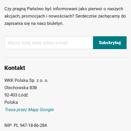
Ponad 40 lat doświadczenia
Czy pragną Państwo być informowani jako pierwsi o naszych
Możliwość własnego etykietowania
akcjach, promocjach i nowościach? Serdecznie zachęcamy do
zapisania się na nasz biuletyn.
Subskrybuj
Subskrybuj
nasz
newsletter:
Kontakt
WKK Polska Sp. z o. o.
Olechowska 83B
92-403 Łódź
Polska
Trasa przez Mapy Google
NIP:
PL 947-18-86-284