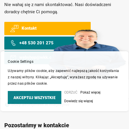
Nie wahaj się z nami skontaktować. Nasi doświadczeni
doradcy chętnie Ci pomogą.
Kontakt
+48 530 201 275
webshop@wkk.com.pl
Cookie Settings
Używamy plików cookie, aby zapewnić najlepszą jakość korzystania
z naszej witryny. Klikając „Akceptuję”, wyrażasz zgodę na używanie
przez nas plików cookie.
ODRZUĆ
Pokaż więcej
AKCEPTUJ WSZYSTKIE
Dowiedz się więcej
Duży asortyment w magazynie
Produkty wysokiej jakości
Konkurencyjne ceny
Pozostańmy w kontakcie
Szybka dostawa
Indywidualni doradcy