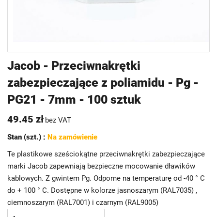
Przejdź
Jacob - Przeciwnakrętki
na
zabezpieczające z poliamidu - Pg -
początek
galerii
PG21 - 7mm - 100 sztuk
49.45 zł
bez VAT
Stan (szt.) :
Na zamówienie
Te plastikowe sześciokątne przeciwnakrętki zabezpieczające
marki Jacob zapewniają bezpieczne mocowanie dławików
kablowych. Z gwintem Pg. Odporne na temperaturę od -40 ° C
do + 100 ° C. Dostępne w kolorze jasnoszarym (RAL7035) ,
ciemnoszarym (RAL7001) i czarnym (RAL9005)