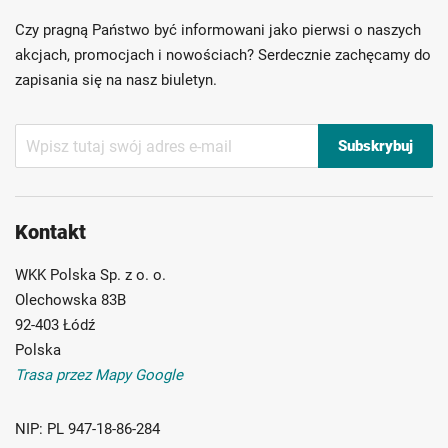
Ponad 40 lat doświadczenia
Czy pragną Państwo być informowani jako pierwsi o naszych
Możliwość własnego etykietowania
akcjach, promocjach i nowościach? Serdecznie zachęcamy do
zapisania się na nasz biuletyn.
Subskrybuj
Subskrybuj
nasz
newsletter:
Kontakt
WKK Polska Sp. z o. o.
Olechowska 83B
92-403 Łódź
Polska
Trasa przez Mapy Google
NIP:
PL 947-18-86-284