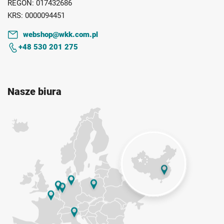
REGON:
017432686
KRS:
0000094451
webshop@wkk.com.pl
+48 530 201 275
Nasze biura