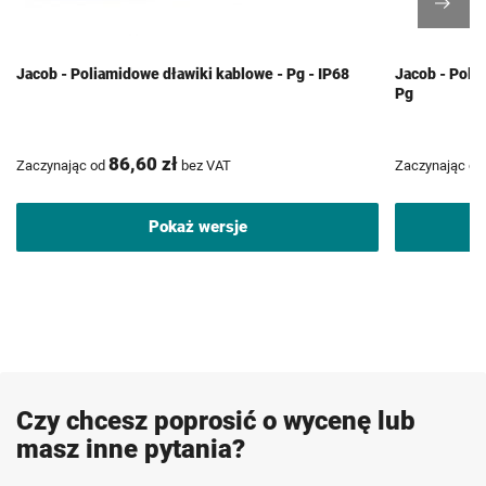
Jacob - Poliamidowe dławiki kablowe - Pg - IP68
Jacob - Poli
Pg
86,60 zł
Zaczynając od
bez VAT
Zaczynając od
Pokaż wersje
Czy chcesz poprosić o wycenę lub
masz inne pytania?