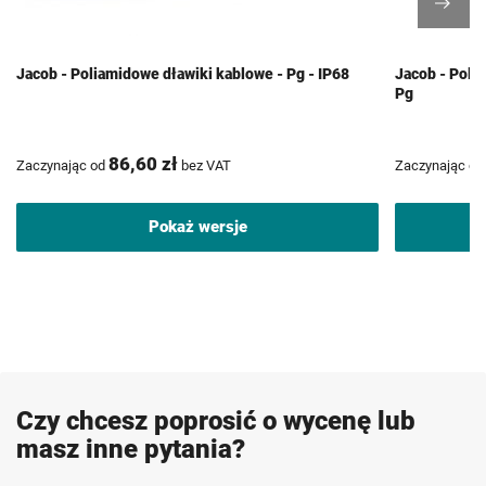
Jacob - Poliamidowe dławiki kablowe - Pg - IP68
Jacob - Poli
Pg
86,60 zł
Zaczynając od
bez VAT
Zaczynając od
Pokaż wersje
Czy chcesz poprosić o wycenę lub
masz inne pytania?