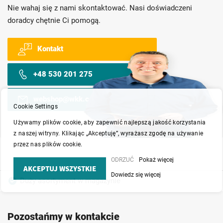
Nie wahaj się z nami skontaktować. Nasi doświadczeni
doradcy chętnie Ci pomogą.
Kontakt
+48 530 201 275
webshop@wkk.com.pl
Cookie Settings
Używamy plików cookie, aby zapewnić najlepszą jakość korzystania
z naszej witryny. Klikając „Akceptuję”, wyrażasz zgodę na używanie
przez nas plików cookie.
ODRZUĆ
Pokaż więcej
AKCEPTUJ WSZYSTKIE
Dowiedz się więcej
Duży asortyment w magazynie
Produkty wysokiej jakości
Konkurencyjne ceny
Pozostańmy w kontakcie
Szybka dostawa
Indywidualni doradcy