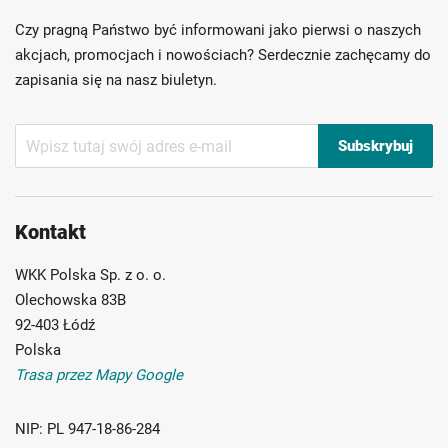
Ponad 40 lat doświadczenia
Czy pragną Państwo być informowani jako pierwsi o naszych
Możliwość własnego etykietowania
akcjach, promocjach i nowościach? Serdecznie zachęcamy do
zapisania się na nasz biuletyn.
Subskrybuj
Subskrybuj
nasz
newsletter:
Kontakt
WKK Polska Sp. z o. o.
Olechowska 83B
92-403 Łódź
Polska
Trasa przez Mapy Google
NIP:
PL 947-18-86-284