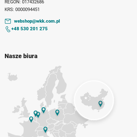
REGON:
017432686
KRS:
0000094451
webshop@wkk.com.pl
+48 530 201 275
Nasze biura