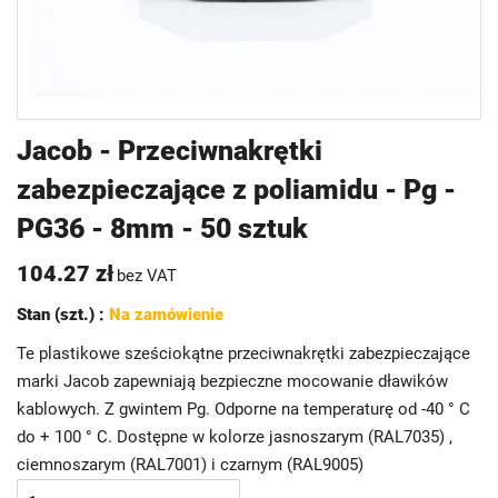
Przejdź
Jacob - Przeciwnakrętki
na
zabezpieczające z poliamidu - Pg -
początek
galerii
PG36 - 8mm - 50 sztuk
104.27 zł
bez VAT
Stan (szt.) :
Na zamówienie
Te plastikowe sześciokątne przeciwnakrętki zabezpieczające
marki Jacob zapewniają bezpieczne mocowanie dławików
kablowych. Z gwintem Pg. Odporne na temperaturę od -40 ° C
do + 100 ° C. Dostępne w kolorze jasnoszarym (RAL7035) ,
ciemnoszarym (RAL7001) i czarnym (RAL9005)