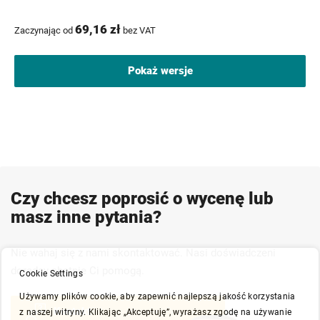
69,16 zł
Zaczynając od
bez VAT
Pokaż wersje
Czy chcesz poprosić o wycenę lub
masz inne pytania?
Nie wahaj się z nami skontaktować. Nasi doświadczeni
doradcy chętnie Ci pomogą.
Cookie Settings
Używamy plików cookie, aby zapewnić najlepszą jakość korzystania
Kontakt
z naszej witryny. Klikając „Akceptuję”, wyrażasz zgodę na używanie