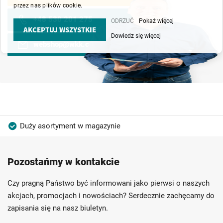
przez nas plików cookie.
+48 530 201 275
ODRZUĆ
Pokaż więcej
AKCEPTUJ WSZYSTKIE
Dowiedz się więcej
webshop@wkk.com.pl
Duży asortyment w magazynie
Produkty wysokiej jakości
Konkurencyjne ceny
Pozostańmy w kontakcie
Szybka dostawa
Indywidualni doradcy
Ponad 40 lat doświadczenia
Czy pragną Państwo być informowani jako pierwsi o naszych
Możliwość własnego etykietowania
akcjach, promocjach i nowościach? Serdecznie zachęcamy do
zapisania się na nasz biuletyn.