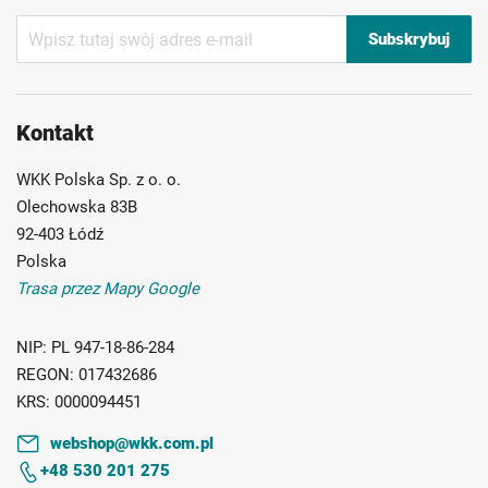
Subskrybuj
Subskrybuj
nasz
newsletter:
Kontakt
WKK Polska Sp. z o. o.
Olechowska 83B
92-403 Łódź
Polska
Trasa przez Mapy Google
NIP:
PL 947-18-86-284
REGON:
017432686
KRS:
0000094451
webshop@wkk.com.pl
+48 530 201 275