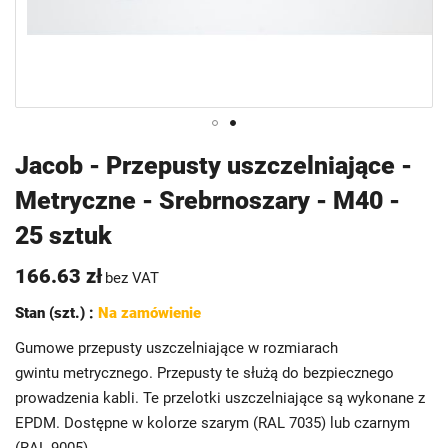
Przejdź
Jacob - Przepusty uszczelniające -
na
Metryczne - Srebrnoszary - M40 -
początek
galerii
25 sztuk
166.63 zł
bez VAT
Stan (szt.) :
Na zamówienie
Gumowe przepusty uszczelniające w rozmiarach
gwintu metrycznego. Przepusty te służą do bezpiecznego
prowadzenia kabli. Te przelotki uszczelniające są wykonane z
EPDM. Dostępne w kolorze szarym (RAL 7035) lub czarnym
(RAL 9005).