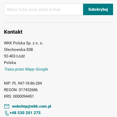
Subskrybuj
Subskrybuj
nasz
newsletter:
Kontakt
WKK Polska Sp. z o. o.
Olechowska 83B
92-403 Łódź
Polska
Trasa przez Mapy Google
NIP:
PL 947-18-86-284
REGON:
017432686
KRS:
0000094451
webshop@wkk.com.pl
+48 530 201 275