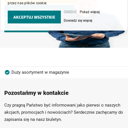
przez nas plików cookie.
+48 530 201 275
ODRZUĆ
Pokaż więcej
AKCEPTUJ WSZYSTKIE
Dowiedz się więcej
webshop@wkk.com.pl
Duży asortyment w magazynie
Produkty wysokiej jakości
Konkurencyjne ceny
Pozostańmy w kontakcie
Szybka dostawa
Indywidualni doradcy
Ponad 40 lat doświadczenia
Czy pragną Państwo być informowani jako pierwsi o naszych
Możliwość własnego etykietowania
akcjach, promocjach i nowościach? Serdecznie zachęcamy do
zapisania się na nasz biuletyn.