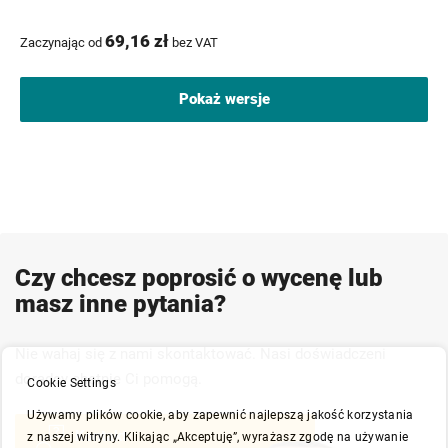
69,16 zł
Zaczynając od
bez VAT
Pokaż wersje
Czy chcesz poprosić o wycenę lub
masz inne pytania?
Nie wahaj się z nami skontaktować. Nasi doświadczeni
doradcy chętnie Ci pomogą.
Cookie Settings
Używamy plików cookie, aby zapewnić najlepszą jakość korzystania
Kontakt
z naszej witryny. Klikając „Akceptuję”, wyrażasz zgodę na używanie