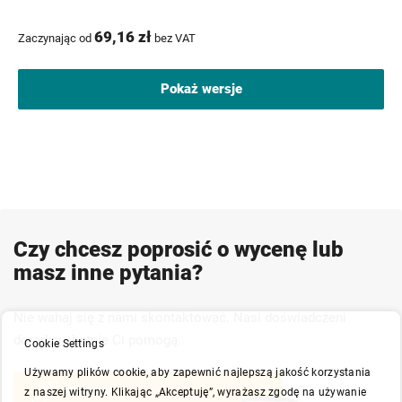
69,16 zł
Zaczynając od
bez VAT
Pokaż wersje
Czy chcesz poprosić o wycenę lub
masz inne pytania?
Nie wahaj się z nami skontaktować. Nasi doświadczeni
doradcy chętnie Ci pomogą.
Cookie Settings
Używamy plików cookie, aby zapewnić najlepszą jakość korzystania
Kontakt
z naszej witryny. Klikając „Akceptuję”, wyrażasz zgodę na używanie