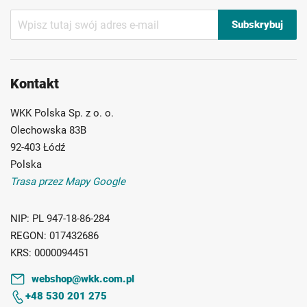
Subskrybuj
Subskrybuj
nasz
newsletter:
Kontakt
WKK Polska Sp. z o. o.
Olechowska 83B
92-403 Łódź
Polska
Trasa przez Mapy Google
NIP:
PL 947-18-86-284
REGON:
017432686
KRS:
0000094451
webshop@wkk.com.pl
+48 530 201 275