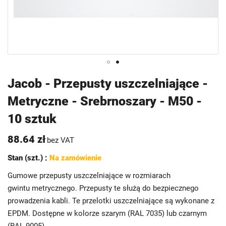
Przejdź
Jacob - Przepusty uszczelniające -
na
Metryczne - Srebrnoszary - M50 -
początek
galerii
10 sztuk
88.64 zł
bez VAT
Stan (szt.) :
Na zamówienie
Gumowe przepusty uszczelniające w rozmiarach
gwintu metrycznego. Przepusty te służą do bezpiecznego
prowadzenia kabli. Te przelotki uszczelniające są wykonane z
EPDM. Dostępne w kolorze szarym (RAL 7035) lub czarnym
(RAL 9005).