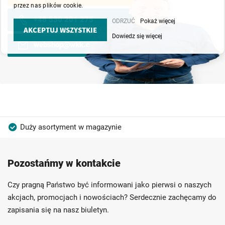
przez nas plików cookie.
+48 530 201 275
ODRZUĆ
Pokaż więcej
AKCEPTUJ WSZYSTKIE
Dowiedz się więcej
webshop@wkk.com.pl
Duży asortyment w magazynie
Produkty wysokiej jakości
Konkurencyjne ceny
Pozostańmy w kontakcie
Szybka dostawa
Indywidualni doradcy
Ponad 40 lat doświadczenia
Czy pragną Państwo być informowani jako pierwsi o naszych
Możliwość własnego etykietowania
akcjach, promocjach i nowościach? Serdecznie zachęcamy do
zapisania się na nasz biuletyn.