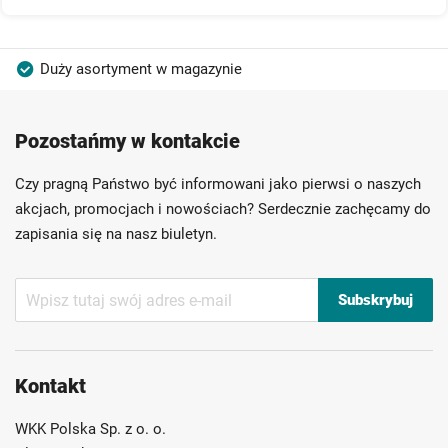
Duży asortyment w magazynie
Produkty wysokiej jakości
Konkurencyjne ceny
Pozostańmy w kontakcie
Szybka dostawa
Indywidualni doradcy
Ponad 40 lat doświadczenia
Czy pragną Państwo być informowani jako pierwsi o naszych
Możliwość własnego etykietowania
akcjach, promocjach i nowościach? Serdecznie zachęcamy do
zapisania się na nasz biuletyn.
Subskrybuj
Subskrybuj
nasz
newsletter:
Kontakt
WKK Polska Sp. z o. o.