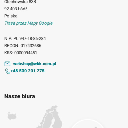
Olechowska 83B
92-403 Łódź
Polska
Trasa przez Mapy Google
NIP:
PL 947-18-86-284
REGON:
017432686
KRS:
0000094451
webshop@wkk.com.pl
+48 530 201 275
Nasze biura