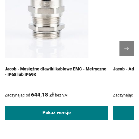
Jacob - Mosiężne dławiki kablowe EMC - Metryczne
Jacob - Adap
- IP68 lub IP69K
644,18 zł
Zaczynając od
bez VAT
Zaczynając od
Pokaż wersje