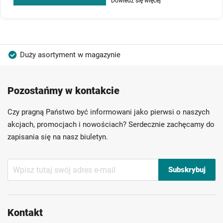
Dowiedz się więcej
Duży asortyment w magazynie
Produkty wysokiej jakości
Konkurencyjne ceny
Pozostańmy w kontakcie
Szybka dostawa
Indywidualni doradcy
Ponad 40 lat doświadczenia
Czy pragną Państwo być informowani jako pierwsi o naszych
Możliwość własnego etykietowania
akcjach, promocjach i nowościach? Serdecznie zachęcamy do
zapisania się na nasz biuletyn.
Subskrybuj
Subskrybuj
nasz
newsletter:
Kontakt