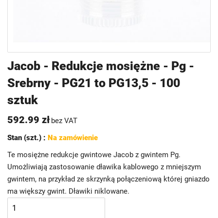
Przejdź
Jacob - Redukcje mosiężne - Pg -
na
Srebrny - PG21 to PG13,5 - 100
początek
galerii
sztuk
592.99 zł
bez VAT
Stan (szt.) :
Na zamówienie
Te mosiężne redukcje gwintowe Jacob z gwintem Pg.
Umożliwiają zastosowanie dławika kablowego z mniejszym
gwintem, na przykład ze skrzynką połączeniową której gniazdo
ma większy gwint. Dławiki niklowane.