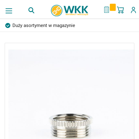
Mój ko
My Quote
Duży asortyment w magazynie
Produkty wysokiej jakości
Konkurencyjne ceny
Przejdź
Szybka dostawa
Indywidualni doradcy
na
Ponad 40 lat doświadczenia
koniec
Możliwość własnego etykietowania
galerii