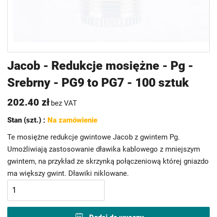
Przejdź
Jacob - Redukcje mosiężne - Pg -
na
Srebrny - PG9 to PG7 - 100 sztuk
początek
galerii
202.40 zł
bez VAT
Stan (szt.) :
Na zamówienie
Te mosiężne redukcje gwintowe Jacob z gwintem Pg.
Umożliwiają zastosowanie dławika kablowego z mniejszym
gwintem, na przykład ze skrzynką połączeniową której gniazdo
ma większy gwint. Dławiki niklowane.