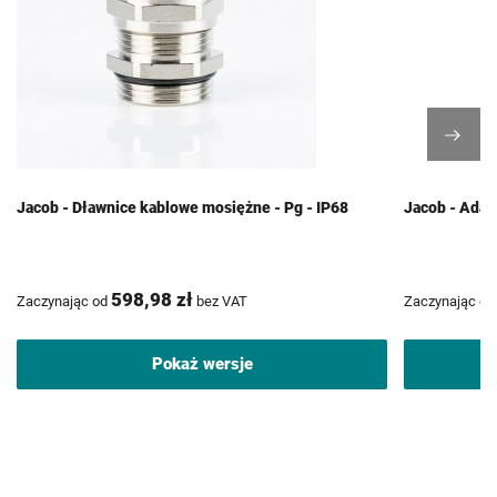
Jacob - Dławnice kablowe mosiężne - Pg - IP68
Jacob - Adap
598,98 zł
Zaczynając od
bez VAT
Zaczynając od
Pokaż wersje