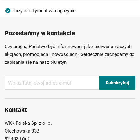
Duży asortyment w magazynie
Produkty wysokiej jakości
Konkurencyjne ceny
Pozostańmy w kontakcie
Szybka dostawa
Indywidualni doradcy
Ponad 40 lat doświadczenia
Czy pragną Państwo być informowani jako pierwsi o naszych
Możliwość własnego etykietowania
akcjach, promocjach i nowościach? Serdecznie zachęcamy do
zapisania się na nasz biuletyn.
Subskrybuj
Subskrybuj
nasz
newsletter:
Kontakt
WKK Polska Sp. z o. o.
Olechowska 83B
92-403 Łódź