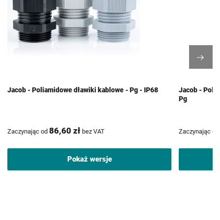
Jacob - Poliamidowe dławiki kablowe - Pg - IP68
Jacob - Poli
Pg
86,60 zł
Zaczynając od
bez VAT
Zaczynając od
Pokaż wersje