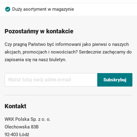
Duży asortyment w magazynie
Produkty wysokiej jakości
Konkurencyjne ceny
Pozostańmy w kontakcie
Szybka dostawa
Indywidualni doradcy
Ponad 40 lat doświadczenia
Czy pragną Państwo być informowani jako pierwsi o naszych
Możliwość własnego etykietowania
akcjach, promocjach i nowościach? Serdecznie zachęcamy do
zapisania się na nasz biuletyn.
Subskrybuj
Subskrybuj
nasz
newsletter:
Kontakt
WKK Polska Sp. z o. o.
Olechowska 83B
92-403 Łódź