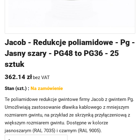
Przejdź
Jacob - Redukcje poliamidowe - Pg -
na
Jasny szary - PG48 to PG36 - 25
początek
galerii
sztuk
362.14 zł
bez VAT
Stan (szt.) :
Na zamówienie
Te poliamidowe redukcje gwintowe firmy Jacob z gwintem Pg.
Umożliwiają zastosowanie dławika kablowego z mniejszym
rozmiarem gwintu, na przykład ze skrzynką przyłączeniową z
większym rozmiarem gwintu. Dostępne w kolorze
jasnoszarym (RAL 7035) i czarnym (RAL 9005).