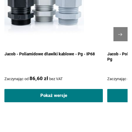
Jacob - Poliamidowe dławiki kablowe - Pg - IP68
Jacob - Poli
Pg
86,60 zł
Zaczynając od
bez VAT
Zaczynając od
Pokaż wersje