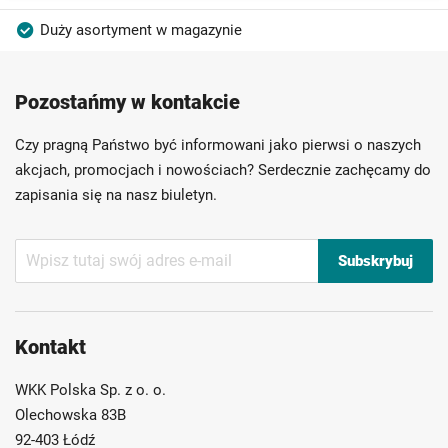
Duży asortyment w magazynie
Produkty wysokiej jakości
Konkurencyjne ceny
Pozostańmy w kontakcie
Szybka dostawa
Indywidualni doradcy
Ponad 40 lat doświadczenia
Czy pragną Państwo być informowani jako pierwsi o naszych
Możliwość własnego etykietowania
akcjach, promocjach i nowościach? Serdecznie zachęcamy do
zapisania się na nasz biuletyn.
Subskrybuj
Subskrybuj
nasz
newsletter:
Kontakt
WKK Polska Sp. z o. o.
Olechowska 83B
92-403 Łódź