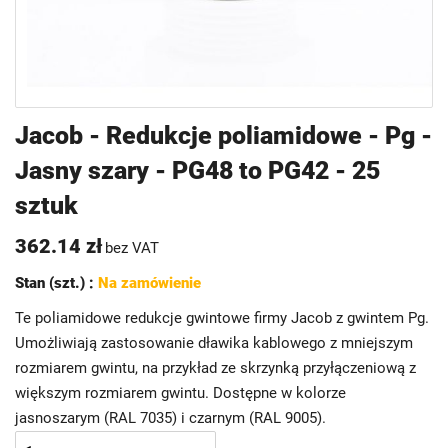
Przejdź
Jacob - Redukcje poliamidowe - Pg -
na
Jasny szary - PG48 to PG42 - 25
początek
galerii
sztuk
362.14 zł
bez VAT
Stan (szt.) :
Na zamówienie
Te poliamidowe redukcje gwintowe firmy Jacob z gwintem Pg.
Umożliwiają zastosowanie dławika kablowego z mniejszym
rozmiarem gwintu, na przykład ze skrzynką przyłączeniową z
większym rozmiarem gwintu. Dostępne w kolorze
jasnoszarym (RAL 7035) i czarnym (RAL 9005).