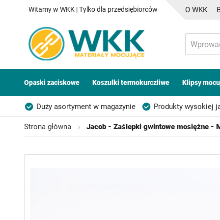
Witamy w WKK | Tylko dla przedsiębiorców
O WKK
Opaski zaciskowe
Koszulki termokurczliwe
Klipsy mocu
Duży asortyment w magazynie
Produkty wysokiej j
Możliwość własnego etykietowania
Strona główna
Jacob - Zaślepki gwintowe mosiężne - 
Przejdź
na
koniec
galerii