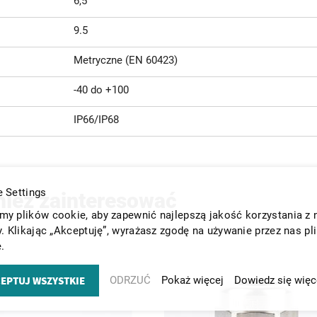
6,5
9.5
Metryczne (EN 60423)
-40 do +100
IP66/IP68
 Settings
nież zainteresować
y plików cookie, aby zapewnić najlepszą jakość korzystania z 
y. Klikając „Akceptuję”, wyrażasz zgodę na używanie przez nas pl
.
EPTUJ WSZYSTKIE
ODRZUĆ
Pokaż więcej
Dowiedz się więc