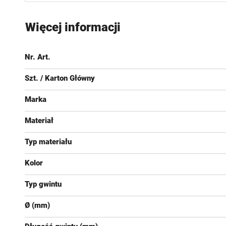
Przejdź
na
Więcej informacji
początek
galerii
Nr. Art.
Szt. / Karton Główny
Marka
Materiał
Typ materiału
Kolor
Typ gwintu
Ø (mm)