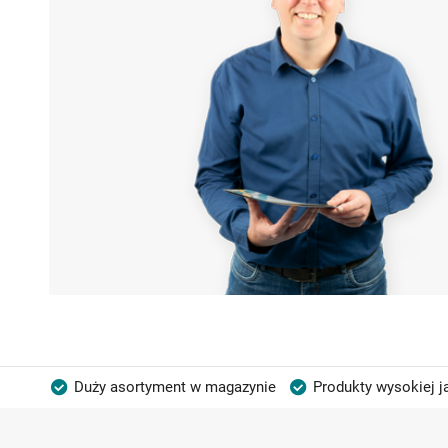
Duży asortyment w magazynie
Produkty wysokiej j
Możliwość własnego etykietowania