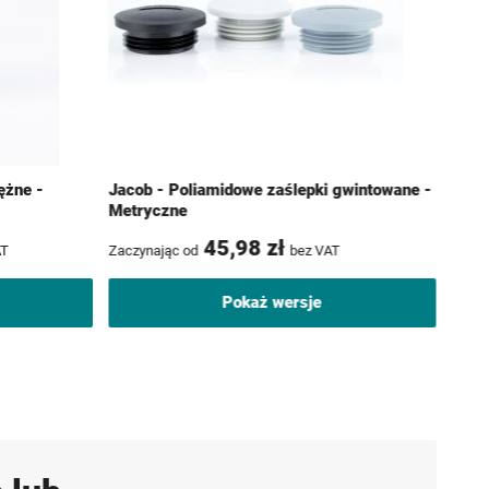
ężne -
Jacob - Poliamidowe zaślepki gwintowane -
Metryczne
45,98 zł
AT
Zaczynając od
bez VAT
Pokaż wersje