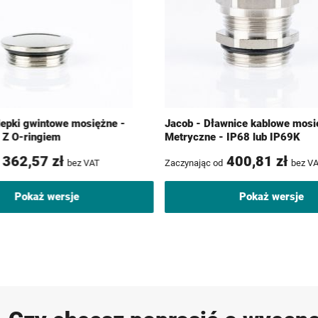
lepki gwintowe mosiężne -
Jacob - Dławnice kablowe mosi
 Z O-ringiem
Metryczne - IP68 lub IP69K
362,57 zł
400,81 zł
bez VAT
Zaczynając od
bez V
Pokaż wersje
Pokaż wersje