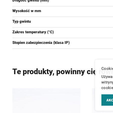
Długość gwintu (mm)
Wysokość w mm
Typ gwintu
Zakres temperatury (°C)
Stopien zabezpieczenia (klasa IP)
Cookie
Te produkty, powinny cię rów
Używam
witryn
cookie
AKC