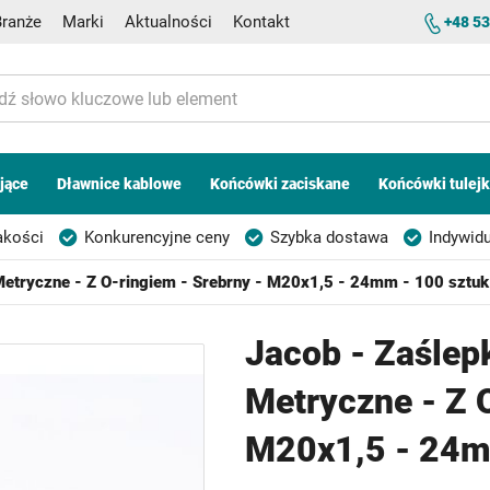
Branże
Marki
Aktualności
Kontakt
+48 53
jące
Dławnice kablowe
Końcówki zaciskane
Końcówki tulej
akości
Konkurencyjne ceny
Szybka dostawa
Indywidu
Metryczne - Z O-ringiem - Srebrny - M20x1,5 - 24mm - 100 sztuk
Jacob - Zaślep
Metryczne - Z 
M20x1,5 - 24m