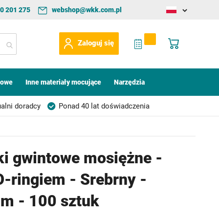
0 201 275
webshop@wkk.com.pl
Change
language
My Quote
Mój koszyk
Zaloguj się
kowe
Inne materiały mocujące
Narzędzia
alni doradcy
Ponad 40 lat doświadczenia
ki gwintowe mosiężne -
O-ringiem - Srebrny -
m - 100 sztuk