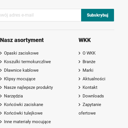
Subskrybuj
Nasz asortyment
WKK
Opaski zaciskowe
O WKK
Koszulki termokurczliwe
Branże
Dławnice kablowe
Marki
Klipsy mocujące
Aktualności
Nasze najlepsze produkty
Kontakt
Narzędzia
Downloads
Końcówki zaciskane
Zapytanie
Końcówki tulejkowe
ofertowe
Inne materiały mocujące