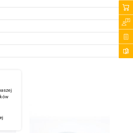
naszej
ików
ej