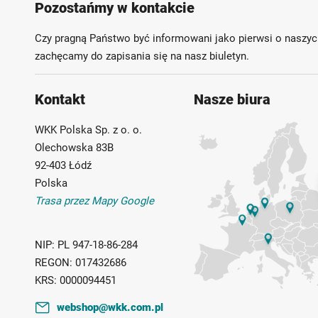
Pozostańmy w kontakcie
Czy pragną Państwo być informowani jako pierwsi o naszyc
zachęcamy do zapisania się na nasz biuletyn.
Kontakt
Nasze biura
WKK Polska Sp. z o. o.
Olechowska 83B
92-403 Łódź
Polska
Trasa przez Mapy Google
NIP:
PL 947-18-86-284
REGON:
017432686
KRS:
0000094451
webshop@wkk.com.pl