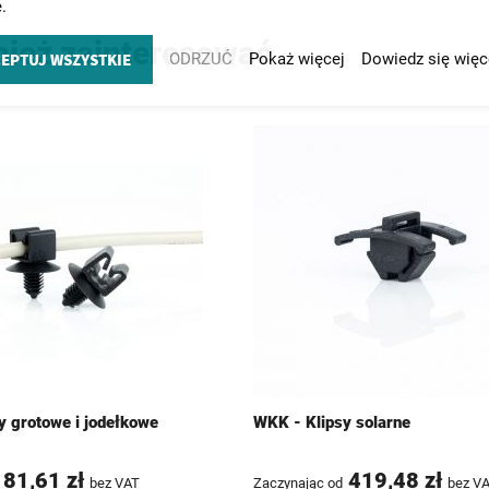
.
nież zainteresować
EPTUJ WSZYSTKIE
ODRZUĆ
Pokaż więcej
Dowiedz się więc
y grotowe i jodełkowe
WKK - Klipsy solarne
81,61 zł
419,48 zł
bez VAT
Zaczynając od
bez V