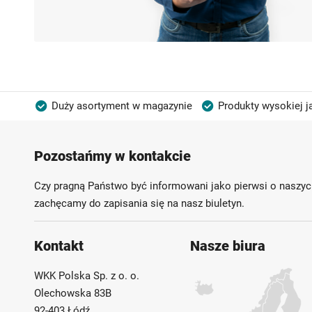
Duży asortyment w magazynie
Produkty wysokiej j
Możliwość własnego etykietowania
Pozostańmy w kontakcie
Czy pragną Państwo być informowani jako pierwsi o naszyc
zachęcamy do zapisania się na nasz biuletyn.
Kontakt
Nasze biura
WKK Polska Sp. z o. o.
Olechowska 83B
92-403 Łódź