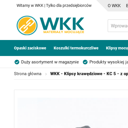
Witamy w WKK | Tylko dla przedsiębiorców
O WKK
Opaski zaciskowe
Koszulki termokurczliwe
Klipsy mocu
Duży asortyment w magazynie
Produkty wysokiej j
Możliwość własnego etykietowania
Strona główna
WKK - Klipsy krawędziowe - KC 5 - z o
Przejdź
na
koniec
galerii