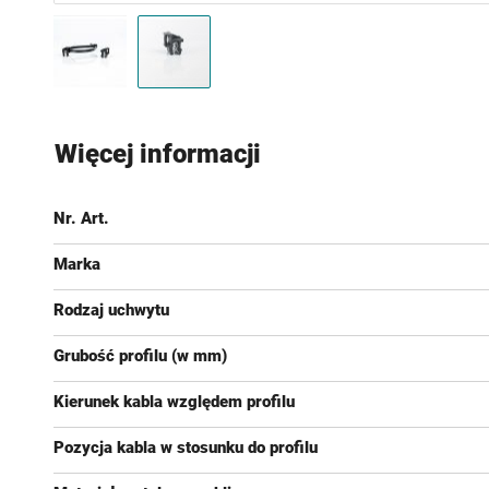
Przejdź
na
Więcej informacji
początek
galerii
Nr. Art.
Marka
Rodzaj uchwytu
Grubość profilu (w mm)
Kierunek kabla względem profilu
Pozycja kabla w stosunku do profilu