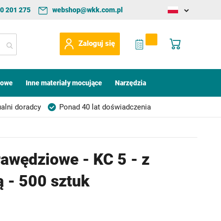
0 201 275
webshop@wkk.com.pl
Change
language
My Quote
Mój koszyk
Zaloguj się
kowe
Inne materiały mocujące
Narzędzia
alni doradcy
Ponad 40 lat doświadczenia
rawędziowe - KC 5 - z
 - 500 sztuk