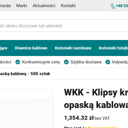
Branże
Marki
Aktualności
Kontakt
+48 53
jące
Dławnice kablowe
Końcówki zaciskane
Końcówki tulej
akości
Konkurencyjne ceny
Szybka dostawa
Indywidu
paską kablową - 500 sztuk
WKK - Klipsy k
opaską kablową
1,354.32 zł
bez VAT