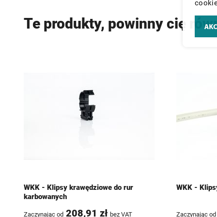
cookie
Te produkty, powinny cię rów
AKC
WKK - Klipsy krawędziowe do rur
WKK - Klips
karbowanych
208,91 zł
Zaczynając od
bez VAT
Zaczynając od