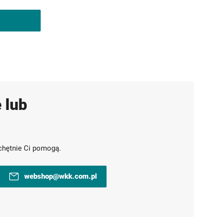
 lub
chętnie Ci pomogą.
webshop@wkk.com.pl