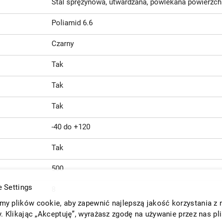
Stal sprężynowa, utwardzana, powlekana powierzch
Poliamid 6.6
Czarny
Tak
Tak
Tak
-40 do +120
Tak
500
 Settings
8
y plików cookie, aby zapewnić najlepszą jakość korzystania z 
y. Klikając „Akceptuję”, wyrażasz zgodę na używanie przez nas pl