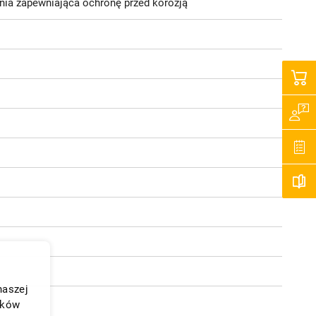
nia zapewniająca ochronę przed korozją
naszej
ików