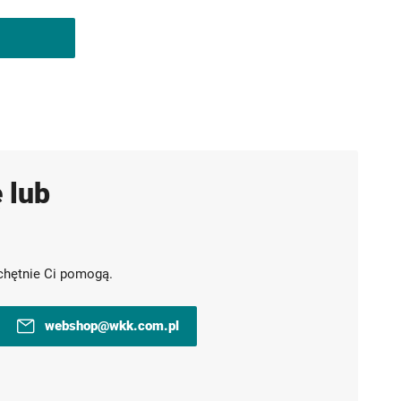
 lub
chętnie Ci pomogą.
webshop@wkk.com.pl