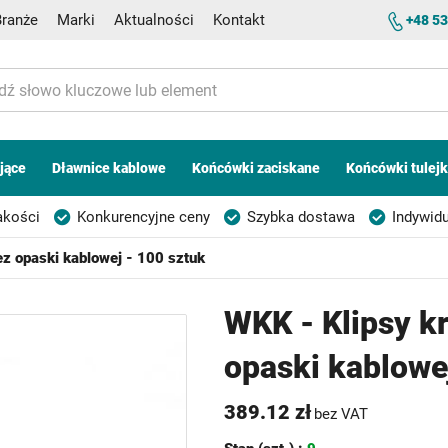
Branże
Marki
Aktualności
Kontakt
+48 53
jące
Dławnice kablowe
Końcówki zaciskane
Końcówki tulej
akości
Konkurencyjne ceny
Szybka dostawa
Indywidu
z opaski kablowej - 100 sztuk
WKK - Klipsy k
opaski kablowe
389.12 zł
bez VAT