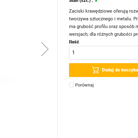
Stan (szt.) :
9
Zaciski krawędziowe oferują rozw
tworzywa sztucznego i metalu. P
ma grubość profilu oraz sposób 
wersjach, dla różnych grubości p
Ilość
Dodaj do koszyk
Porównaj