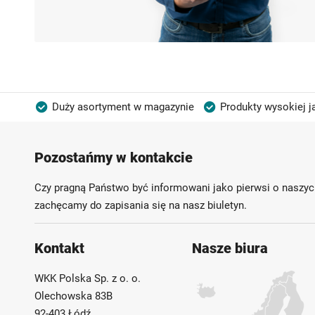
Duży asortyment w magazynie
Produkty wysokiej j
Możliwość własnego etykietowania
Pozostańmy w kontakcie
Czy pragną Państwo być informowani jako pierwsi o naszyc
zachęcamy do zapisania się na nasz biuletyn.
Kontakt
Nasze biura
WKK Polska Sp. z o. o.
Olechowska 83B
92-403 Łódź