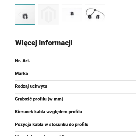
Przejdź
na
Więcej informacji
początek
galerii
Nr. Art.
Marka
Rodzaj uchwytu
Grubość profilu (w mm)
Kierunek kabla względem profilu
Pozycja kabla w stosunku do profilu