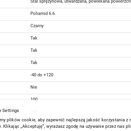
Stal sprężynowa, utwardzana, powlekana powierzch
Poliamid 6.6
Czarny
Tak
Tak
Tak
-40 do +120
Nie
100
 Settings
100
y plików cookie, aby zapewnić najlepszą jakość korzystania z 
y. Klikając „Akceptuję”, wyrażasz zgodę na używanie przez nas pl