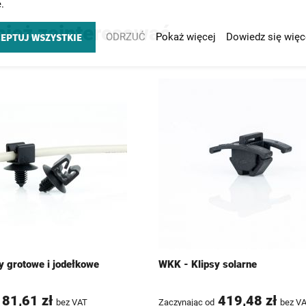
.
nież zainteresować
EPTUJ WSZYSTKIE
ODRZUĆ
Pokaż więcej
Dowiedz się więc
y grotowe i jodełkowe
WKK - Klipsy solarne
81,61 zł
419,48 zł
bez VAT
Zaczynając od
bez V