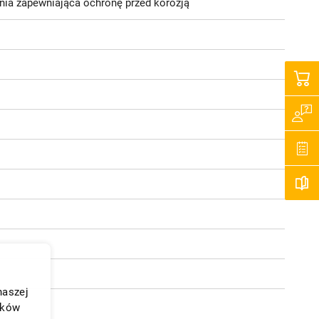
nia zapewniająca ochronę przed korozją
naszej
ików