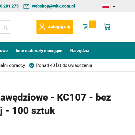
0 201 275
webshop@wkk.com.pl
Change
language
My Quote
Mój koszyk
Zaloguj się
kowe
Inne materiały mocujące
Narzędzia
alni doradcy
Ponad 40 lat doświadczenia
rawędziowe - KC107 - bez
j - 100 sztuk