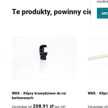
cookie
Te produkty, powinny cię rów
AKC
WKK - Klipsy krawędziowe do rur
WKK - Klips
karbowanych
208,91 zł
Zaczynając od
bez VAT
Zaczynając od