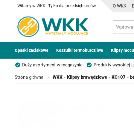
Witamy w WKK | Tylko dla przedsiębiorców
O WKK
Opaski zaciskowe
Koszulki termokurczliwe
Klipsy mocu
Duży asortyment w magazynie
Produkty wysokiej j
Możliwość własnego etykietowania
Strona główna
WKK - Klipsy krawędziowe - KC107 - be
Przejdź
na
koniec
galerii