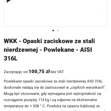
Przejdź
WKK - Opaski zaciskowe ze stali
na
nierdzewnej - Powlekane - AISI
początek
galerii
316L
100,75 zł
Zaczynając od
bez VAT
Powlekane opaski zaciskowe ze stali nierdzewnej AISI 316L
doskonale nadają się do zastosowań w „ciężkich warunkach”.
Mogą być stosowane, gdy wymagana jest wytrzymałość na
rozciąganie powyżej 114 kg i są odporne na ekstremalne
temperatury do + 538 ° C. Powłoka na opasce kablowej ze