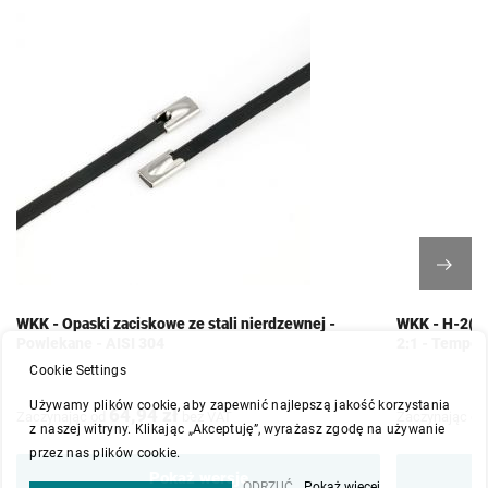
WKK - Opaski zaciskowe ze stali nierdzewnej -
WKK - H-2(Z)
Powlekane - AISI 304
2:1 - Temper
Cookie Settings
Używamy plików cookie, aby zapewnić najlepszą jakość korzystania
64,94 zł
Zaczynając od
bez VAT
Zaczynając od
z naszej witryny. Klikając „Akceptuję”, wyrażasz zgodę na używanie
przez nas plików cookie.
Pokaż wersje
ODRZUĆ
Pokaż więcej