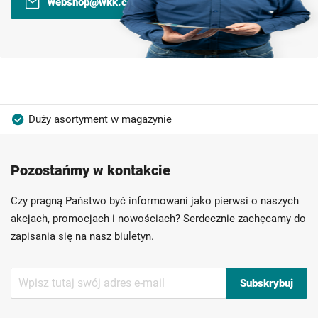
webshop@wkk.com.pl
Duży asortyment w magazynie
Produkty wysokiej jakości
Konkurencyjne ceny
Pozostańmy w kontakcie
Szybka dostawa
Indywidualni doradcy
Ponad 40 lat doświadczenia
Czy pragną Państwo być informowani jako pierwsi o naszych
Możliwość własnego etykietowania
akcjach, promocjach i nowościach? Serdecznie zachęcamy do
zapisania się na nasz biuletyn.
Subskrybuj
Subskrybuj
nasz
newsletter: