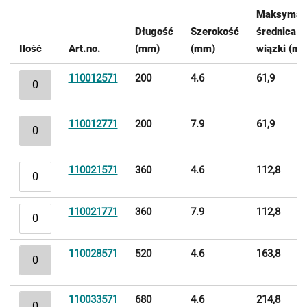
Maksymal
Długość
Szerokość
średnica
Ilość
Art.no.
(mm)
(mm)
wiązki (m
Elementy
110012571
200
4.6
61,9
produktów
grupowanych
110012771
200
7.9
61,9
110021571
360
4.6
112,8
110021771
360
7.9
112,8
110028571
520
4.6
163,8
110033571
680
4.6
214,8