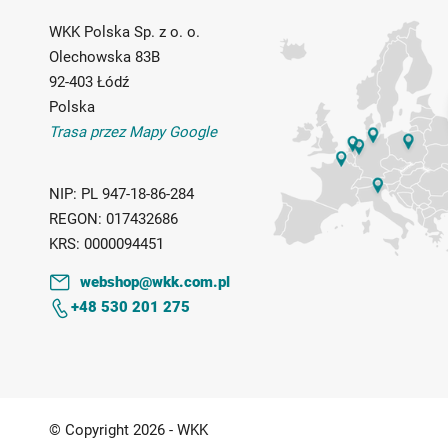
WKK Polska Sp. z o. o.
Olechowska 83B
92-403 Łódź
Polska
Trasa przez Mapy Google
NIP:
PL 947-18-86-284
REGON:
017432686
KRS:
0000094451
webshop@wkk.com.pl
+48 530 201 275
© Copyright 2026 - WKK