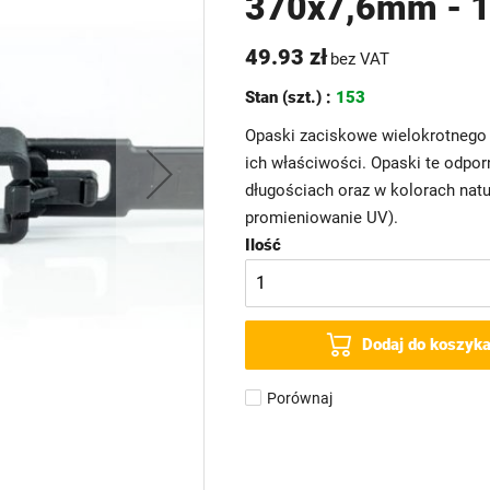
370x7,6mm - 1
49.93 zł
bez VAT
Stan (szt.) :
153
Opaski zaciskowe wielokrotnego u
ich właściwości. Opaski te odpor
długościach oraz w kolorach nat
promieniowanie UV).
Ilość
Dodaj do koszyk
Porównaj