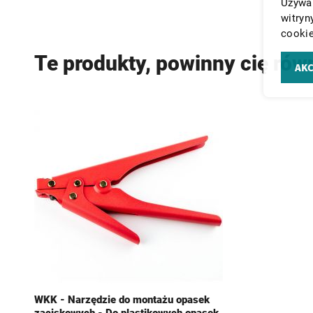
Używam
witryn
cookie
Te produkty, powinny cię rów
AKC
WKK - Narzędzie do montażu opasek