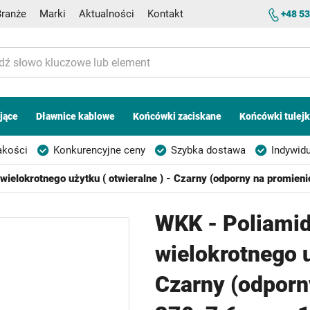
Branże
Marki
Aktualności
Kontakt
+48 53
jące
Dławnice kablowe
Końcówki zaciskane
Końcówki tulej
akości
Konkurencyjne ceny
Szybka dostawa
Indywidu
ielokrotnego użytku ( otwieralne ) - Czarny (odporny na promie
WKK - Poliamid
wielokrotnego u
Czarny (odporn