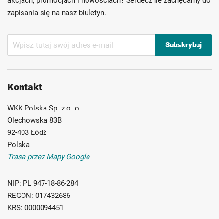
Możliwość własnego etykietowania
akcjach, promocjach i nowościach? Serdecznie zachęcamy do
zapisania się na nasz biuletyn.
Subskrybuj
Subskrybuj
nasz
newsletter:
Kontakt
WKK Polska Sp. z o. o.
Olechowska 83B
92-403 Łódź
Polska
Trasa przez Mapy Google
NIP:
PL 947-18-86-284
REGON:
017432686
KRS:
0000094451