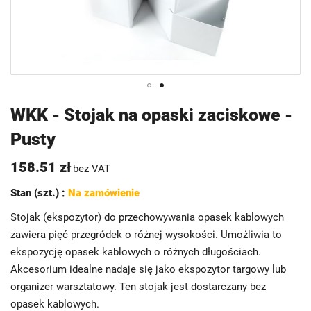
Przejdź
WKK - Stojak na opaski zaciskowe -
na
Pusty
początek
galerii
158.51 zł
bez VAT
Stan (szt.) :
Na zamówienie
Stojak (ekspozytor) do przechowywania opasek kablowych
zawiera pięć przegródek o różnej wysokości. Umożliwia to
ekspozycję opasek kablowych o różnych długościach.
Akcesorium idealne nadaje się jako ekspozytor targowy lub
organizer warsztatowy. Ten stojak jest dostarczany bez
opasek kablowych.