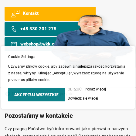
Kontakt
+48 530 201 275
webshop@wkk.com.pl
Cookie Settings
Używamy plików cookie, aby zapewnić najlepszą jakość korzystania
z naszej witryny. Klikając „Akceptuję”, wyrażasz zgodę na używanie
przez nas plików cookie.
ODRZUĆ
Pokaż więcej
Duży asortyment w magazynie
AKCEPTUJ WSZYSTKIE
Dowiedz się więcej
Produkty wysokiej jakości
Konkurencyjne ceny
Pozostańmy w kontakcie
Szybka dostawa
Indywidualni doradcy
Ponad 40 lat doświadczenia
Czy pragną Państwo być informowani jako pierwsi o naszych