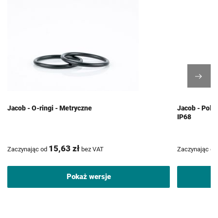
Jacob - O-ringi - Metryczne
Jacob - Poli
IP68
15,63 zł
Zaczynając od
bez VAT
Zaczynając od
Pokaż wersje