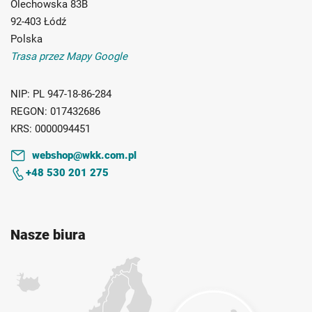
Olechowska 83B
92-403 Łódź
Polska
Trasa przez Mapy Google
NIP:
PL 947-18-86-284
REGON:
017432686
KRS:
0000094451
webshop@wkk.com.pl
+48 530 201 275
Nasze biura