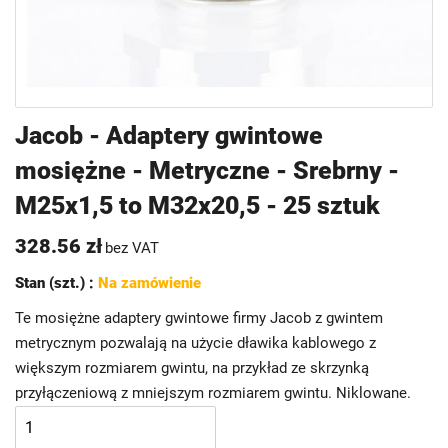
Przejdź
Jacob - Adaptery gwintowe
na
mosiężne - Metryczne - Srebrny -
początek
galerii
M25x1,5 to M32x20,5 - 25 sztuk
328.56 zł
bez VAT
Stan (szt.) :
Na zamówienie
Te mosiężne adaptery gwintowe firmy Jacob z gwintem
metrycznym pozwalają na użycie dławika kablowego z
większym rozmiarem gwintu, na przykład ze skrzynką
przyłączeniową z mniejszym rozmiarem gwintu. Niklowane.