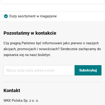
Duży asortyment w magazynie
Produkty wysokiej jakości
Konkurencyjne ceny
Pozostańmy w kontakcie
Szybka dostawa
Indywidualni doradcy
Ponad 40 lat doświadczenia
Czy pragną Państwo być informowani jako pierwsi o naszych
Możliwość własnego etykietowania
akcjach, promocjach i nowościach? Serdecznie zachęcamy do
zapisania się na nasz biuletyn.
Subskrybuj
Subskrybuj
nasz
newsletter:
Kontakt
WKK Polska Sp. z o. o.