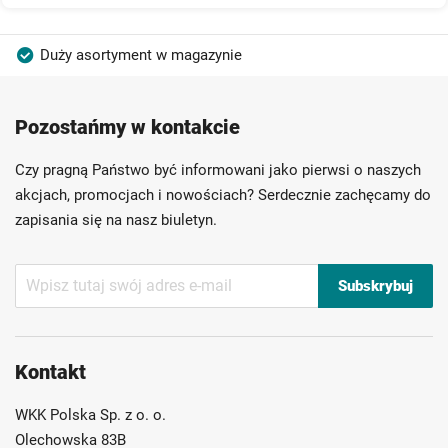
Duży asortyment w magazynie
Produkty wysokiej jakości
Konkurencyjne ceny
Pozostańmy w kontakcie
Szybka dostawa
Indywidualni doradcy
Ponad 40 lat doświadczenia
Czy pragną Państwo być informowani jako pierwsi o naszych
Możliwość własnego etykietowania
akcjach, promocjach i nowościach? Serdecznie zachęcamy do
zapisania się na nasz biuletyn.
Subskrybuj
Subskrybuj
nasz
newsletter:
Kontakt
WKK Polska Sp. z o. o.
Olechowska 83B