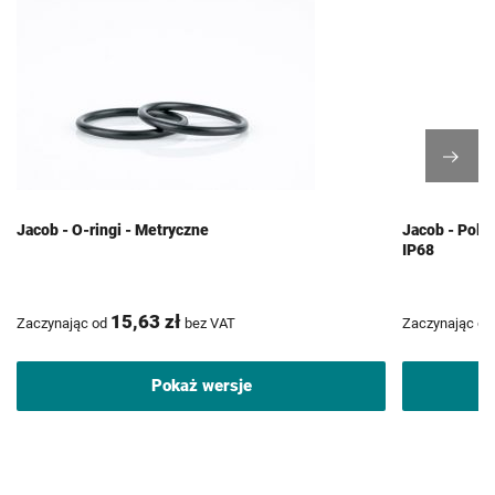
Jacob - O-ringi - Metryczne
Jacob - Poli
IP68
15,63 zł
Zaczynając od
bez VAT
Zaczynając od
Pokaż wersje