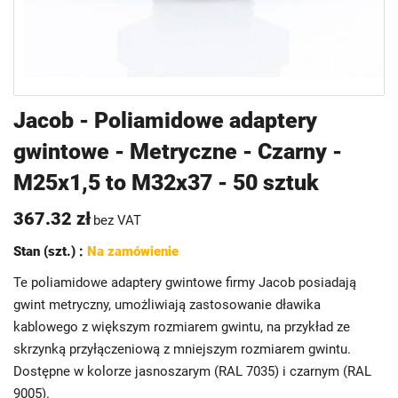
Przejdź
Jacob - Poliamidowe adaptery
na
gwintowe - Metryczne - Czarny -
początek
galerii
M25x1,5 to M32x37 - 50 sztuk
367.32 zł
bez VAT
Stan (szt.) :
Na zamówienie
Te poliamidowe adaptery gwintowe firmy Jacob posiadają
gwint metryczny, umożliwiają zastosowanie dławika
kablowego z większym rozmiarem gwintu, na przykład ze
skrzynką przyłączeniową z mniejszym rozmiarem gwintu.
Dostępne w kolorze jasnoszarym (RAL 7035) i czarnym (RAL
9005).