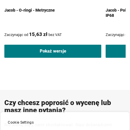
Jacob - O-ringi - Metryczne
Jacob - Poli
IP68
15,63 zł
Zaczynając od
bez VAT
Zaczynając od
Pokaż wersje
Czy chcesz poprosić o wycenę lub
masz inne pytania?
Cookie Settings
Nie wahaj się z nami skontaktować. Nasi doświadczeni