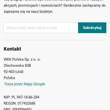
Możliwość własnego etykietowania
akcjach, promocjach i nowościach? Serdecznie zachęcamy do
zapisania się na nasz biuletyn.
Subskrybuj
Subskrybuj
nasz
newsletter:
Kontakt
WKK Polska Sp. z o. o.
Olechowska 83B
92-403 Łódź
Polska
Trasa przez Mapy Google
NIP:
PL 947-18-86-284
REGON:
017432686
KRS:
0000094451