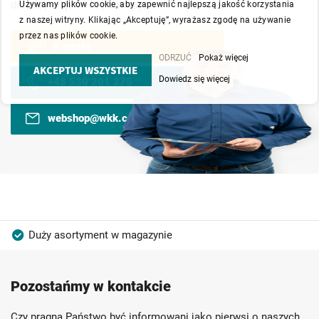
doradcy chętnie Ci pomogą.
Używamy plików cookie, aby zapewnić najlepszą jakość korzystania
z naszej witryny. Klikając „Akceptuję”, wyrażasz zgodę na używanie
przez nas plików cookie.
Kontakt
ODRZUĆ
Pokaż więcej
AKCEPTUJ WSZYSTKIE
Dowiedz się więcej
+48 530 201 275
webshop@wkk.com.pl
Duży asortyment w magazynie
Produkty wysokiej jakości
Konkurencyjne ceny
Pozostańmy w kontakcie
Szybka dostawa
Indywidualni doradcy
Ponad 40 lat doświadczenia
Czy pragną Państwo być informowani jako pierwsi o naszych