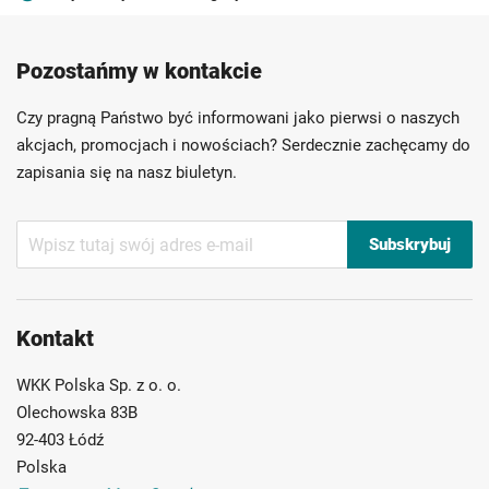
Produkty wysokiej jakości
Konkurencyjne ceny
Pozostańmy w kontakcie
Szybka dostawa
Indywidualni doradcy
Ponad 40 lat doświadczenia
Czy pragną Państwo być informowani jako pierwsi o naszych
Możliwość własnego etykietowania
akcjach, promocjach i nowościach? Serdecznie zachęcamy do
zapisania się na nasz biuletyn.
Subskrybuj
Subskrybuj
nasz
newsletter:
Kontakt
WKK Polska Sp. z o. o.
Olechowska 83B
92-403 Łódź
Polska