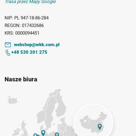
Trasa przez Mapy Google
NIP:
PL 947-18-86-284
REGON:
017432686
KRS:
0000094451
webshop@wkk.com.pl
+48 530 201 275
Nasze biura