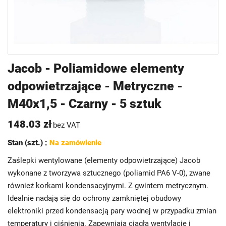
Przejdź
Jacob - Poliamidowe elementy
na
odpowietrzające - Metryczne -
początek
galerii
M40x1,5 - Czarny - 5 sztuk
148.03 zł
bez VAT
Stan (szt.) :
Na zamówienie
Zaślepki wentylowane (elementy odpowietrzające) Jacob
wykonane z tworzywa sztucznego (poliamid PA6 V-0), zwane
również korkami kondensacyjnymi. Z gwintem metrycznym.
Idealnie nadają się do ochrony zamkniętej obudowy
elektroniki przed kondensacją pary wodnej w przypadku zmian
temperatury i ciśnienia. Zapewniają ciągłą wentylację i