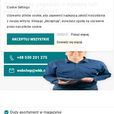
Czy chcesz poprosić o wycenę lub
Cookie Settings
masz inne pytania?
Używamy plików cookie, aby zapewnić najlepszą jakość korzystania
z naszej witryny. Klikając „Akceptuję”, wyrażasz zgodę na używanie
Nie wahaj się z nami skontaktować. Nasi doświadczeni
przez nas plików cookie.
doradcy chętnie Ci pomogą.
ODRZUĆ
Pokaż więcej
AKCEPTUJ WSZYSTKIE
Dowiedz się więcej
Kontakt
+48 530 201 275
webshop@wkk.com.pl
Duży asortyment w magazynie