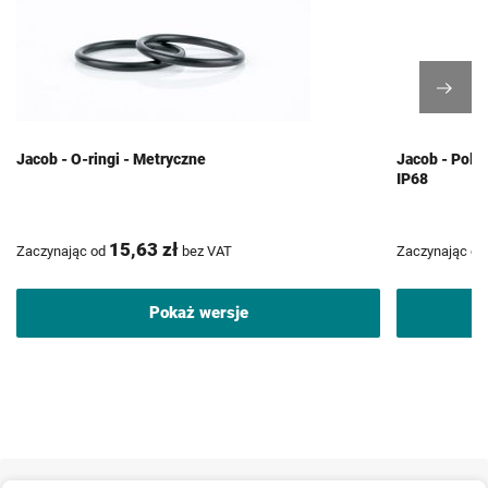
Jacob - O-ringi - Metryczne
Jacob - Poli
IP68
15,63 zł
Zaczynając od
bez VAT
Zaczynając od
Pokaż wersje