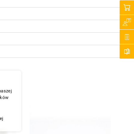
naszej
ików
ej