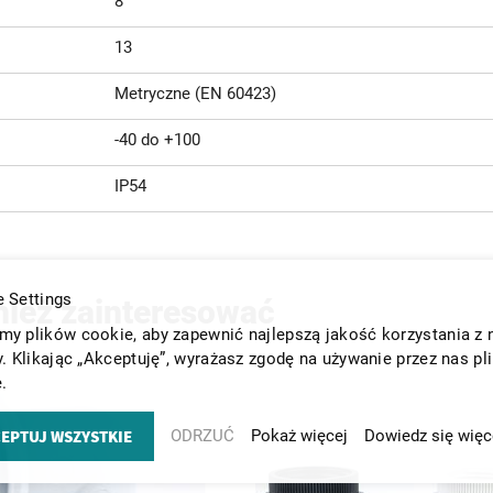
8
13
Metryczne (EN 60423)
-40 do +100
IP54
 Settings
nież zainteresować
y plików cookie, aby zapewnić najlepszą jakość korzystania z 
y. Klikając „Akceptuję”, wyrażasz zgodę na używanie przez nas pl
.
EPTUJ WSZYSTKIE
ODRZUĆ
Pokaż więcej
Dowiedz się więc