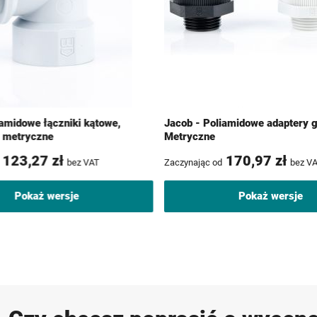
iamidowe łączniki kątowe,
Jacob - Poliamidowe adaptery 
- metryczne
Metryczne
123,27 zł
170,97 zł
bez VAT
Zaczynając od
bez V
Pokaż wersje
Pokaż wersje