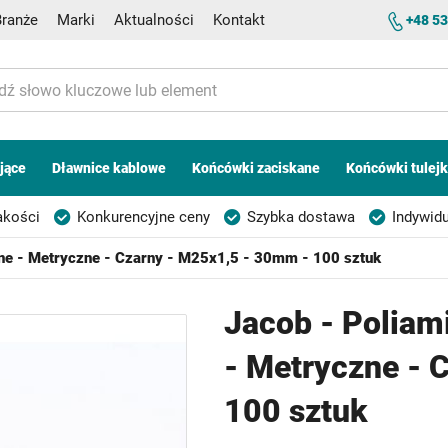
Branże
Marki
Aktualności
Kontakt
+48 53
jące
Dławnice kablowe
Końcówki zaciskane
Końcówki tulej
akości
Konkurencyjne ceny
Szybka dostawa
Indywidu
ne - Metryczne - Czarny - M25x1,5 - 30mm - 100 sztuk
Jacob - Poliam
- Metryczne - 
100 sztuk