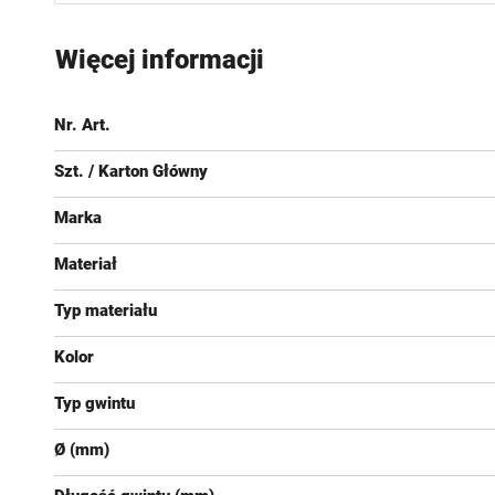
Przejdź
na
Więcej informacji
początek
galerii
Nr. Art.
Szt. / Karton Główny
Marka
Materiał
Typ materiału
Kolor
Typ gwintu
Ø (mm)