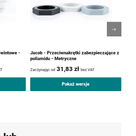
gwintowe -
Jacob - Przeciwnakrętki zabezpieczające z
Jaco
poliamidu - Metryczne
31,83 zł
AT
Zaczynając od
bez VAT
Zaczy
Pokaż wersje