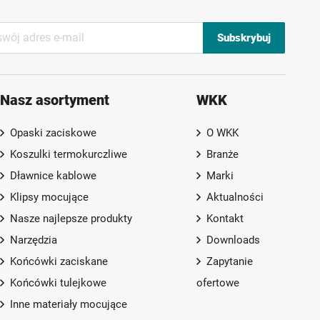
Subskrybuj
Nasz asortyment
WKK
Opaski zaciskowe
O WKK
Koszulki termokurczliwe
Branże
Dławnice kablowe
Marki
Klipsy mocujące
Aktualności
Nasze najlepsze produkty
Kontakt
Narzędzia
Downloads
Końcówki zaciskane
Zapytanie
Końcówki tulejkowe
ofertowe
Inne materiały mocujące