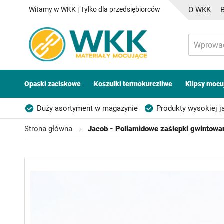
Witamy w WKK | Tylko dla przedsiębiorców
O WKK
Opaski zaciskowe
Koszulki termokurczliwe
Klipsy mocu
Duży asortyment w magazynie
Produkty wysokiej j
Możliwość własnego etykietowania
Strona główna
Jacob - Poliamidowe zaślepki gwintowa
Przejdź
na
koniec
galerii