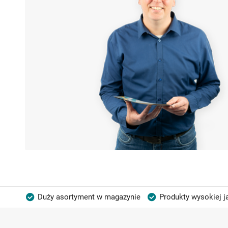
Duży asortyment w magazynie
Produkty wysokiej j
Możliwość własnego etykietowania