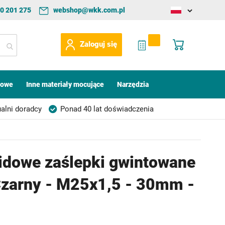
0 201 275
webshop@wkk.com.pl
Change
language
My Quote
Mój koszyk
Zaloguj się
kowe
Inne materiały mocujące
Narzędzia
alni doradcy
Ponad 40 lat doświadczenia
idowe zaślepki gwintowane
Czarny - M25x1,5 - 30mm -