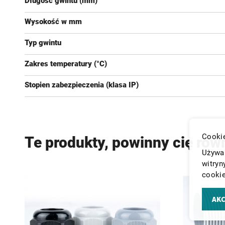
Długość gwintu (mm)
Wysokość w mm
Typ gwintu
Zakres temperatury (°C)
Stopien zabezpieczenia (klasa IP)
Cookie
Te produkty, powinny cię rów
Używam
witryn
cookie
AKC