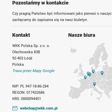
Pozostańmy w kontakcie
Czy pragną Państwo być informowani jako pierwsi o naszyc
zachęcamy do zapisania się na nasz biuletyn.
Kontakt
Nasze biura
WKK Polska Sp. z o. o.
Olechowska 83B
92-403 Łódź
Polska
Trasa przez Mapy Google
NIP:
PL 947-18-86-284
REGON:
017432686
KRS:
0000094451
webshop@wkk.com.pl