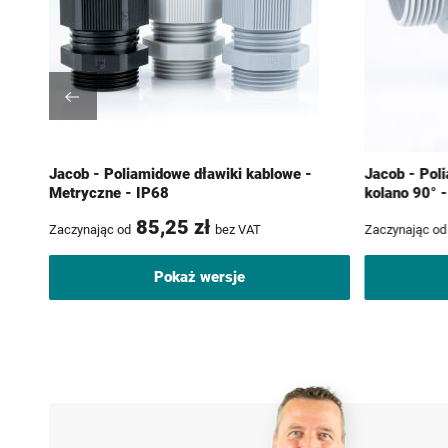
Jacob - Poliamidowe dławiki kablowe -
Jacob - Pol
Metryczne - IP68
kolano 90° 
85,25 zł
Zaczynając od
bez VAT
Zaczynając od
Pokaż wersje