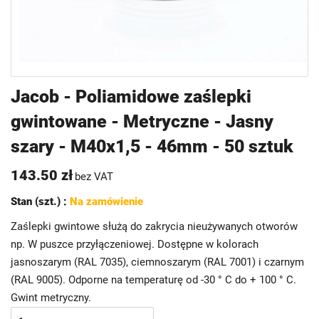
Przejdź
Jacob - Poliamidowe zaślepki
na
gwintowane - Metryczne - Jasny
początek
galerii
szary - M40x1,5 - 46mm - 50 sztuk
143.50 zł
bez VAT
Stan (szt.) :
Na zamówienie
Zaślepki gwintowe służą do zakrycia nieużywanych otworów
np. W puszce przyłączeniowej. Dostępne w kolorach
jasnoszarym (RAL 7035), ciemnoszarym (RAL 7001) i czarnym
(RAL 9005). Odporne na temperaturę od -30 ° C do + 100 ° C.
Gwint metryczny.