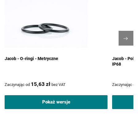
Jacob - O-ringi - Metryczne
Jacob - Poli
IP68
15,63 zł
Zaczynając od
bez VAT
Zaczynając od
Pokaż wersje