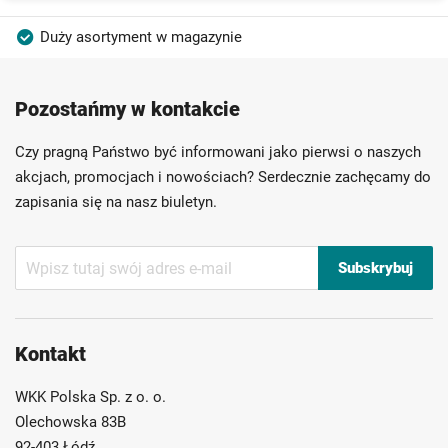
Duży asortyment w magazynie
Produkty wysokiej jakości
Konkurencyjne ceny
Pozostańmy w kontakcie
Szybka dostawa
Indywidualni doradcy
Ponad 40 lat doświadczenia
Czy pragną Państwo być informowani jako pierwsi o naszych
Możliwość własnego etykietowania
akcjach, promocjach i nowościach? Serdecznie zachęcamy do
zapisania się na nasz biuletyn.
Subskrybuj
Subskrybuj
nasz
newsletter:
Kontakt
WKK Polska Sp. z o. o.
Olechowska 83B
92-403 Łódź