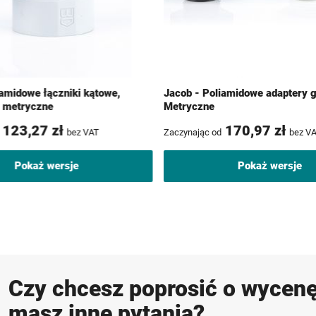
iamidowe łączniki kątowe,
Jacob - Poliamidowe adaptery 
- metryczne
Metryczne
123,27 zł
170,97 zł
bez VAT
Zaczynając od
bez V
Pokaż wersje
Pokaż wersje
Czy chcesz poprosić o wycenę
masz inne pytania?