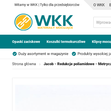
Witamy w WKK | Tylko dla przedsiębiorców
O WKK
Opaski zaciskowe
Koszulki termokurczliwe
Klipsy mocu
Duży asortyment w magazynie
Produkty wysokiej j
Możliwość własnego etykietowania
Strona główna
Jacob - Redukcje poliamidowe - Metryc
Przejdź
na
koniec
galerii