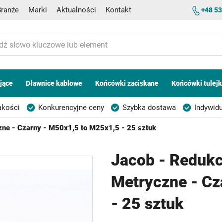
Branże
Marki
Aktualności
Kontakt
+48 53
jące
Dławnice kablowe
Końcówki zaciskane
Końcówki tulej
akości
Konkurencyjne ceny
Szybka dostawa
Indywidu
zne - Czarny - M50x1,5 to M25x1,5 - 25 sztuk
Jacob - Redukc
Metryczne - Cz
- 25 sztuk