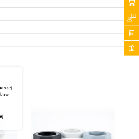
naszej
ików
ej