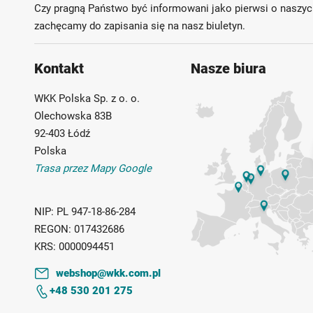
Czy pragną Państwo być informowani jako pierwsi o naszyc
zachęcamy do zapisania się na nasz biuletyn.
Kontakt
Nasze biura
WKK Polska Sp. z o. o.
Olechowska 83B
92-403 Łódź
Polska
Trasa przez Mapy Google
NIP:
PL 947-18-86-284
REGON:
017432686
KRS:
0000094451
webshop@wkk.com.pl
+48 530 201 275