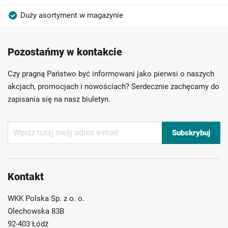
Duży asortyment w magazynie
Produkty wysokiej jakości
Konkurencyjne ceny
Pozostańmy w kontakcie
Szybka dostawa
Indywidualni doradcy
Ponad 40 lat doświadczenia
Czy pragną Państwo być informowani jako pierwsi o naszych
Możliwość własnego etykietowania
akcjach, promocjach i nowościach? Serdecznie zachęcamy do
zapisania się na nasz biuletyn.
Subskrybuj
Subskrybuj
nasz
newsletter:
Kontakt
WKK Polska Sp. z o. o.
Olechowska 83B
92-403 Łódź