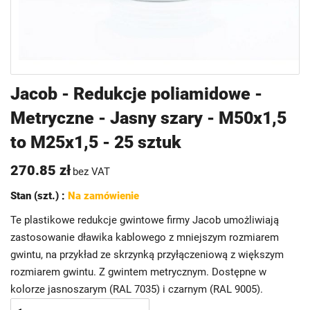
Przejdź
Jacob - Redukcje poliamidowe -
na
Metryczne - Jasny szary - M50x1,5
początek
galerii
to M25x1,5 - 25 sztuk
270.85 zł
bez VAT
Stan (szt.) :
Na zamówienie
Te plastikowe redukcje gwintowe firmy Jacob umożliwiają
zastosowanie dławika kablowego z mniejszym rozmiarem
gwintu, na przykład ze skrzynką przyłączeniową z większym
rozmiarem gwintu. Z gwintem metrycznym. Dostępne w
kolorze jasnoszarym (RAL 7035) i czarnym (RAL 9005).