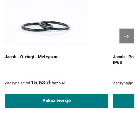
Jacob - O-ringi - Metryczne
Jacob - Poli
IP68
15,63 zł
Zaczynając od
bez VAT
Zaczynając od
Pokaż wersje