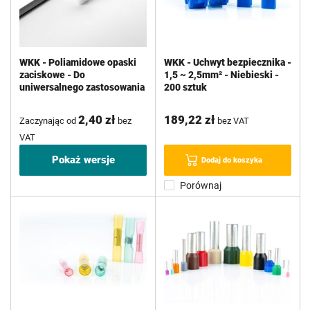
WKK - Poliamidowe opaski
WKK - Uchwyt bezpiecznika -
zaciskowe - Do
1,5 ~ 2,5mm² - Niebieski -
uniwersalnego zastosowania
200 sztuk
2,40 zł
189,22 zł
Zaczynając od
bez
bez VAT
VAT
Pokaż wersje
Dodaj do koszyka
Porównaj