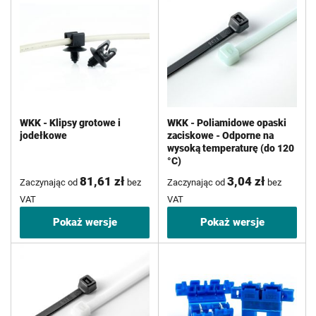
WKK - Klipsy grotowe i
WKK - Poliamidowe opaski
jodełkowe
zaciskowe - Odporne na
wysoką temperaturę (do 120
°C)
81,61 zł
3,04 zł
Zaczynając od
bez
Zaczynając od
bez
VAT
VAT
Pokaż wersje
Pokaż wersje