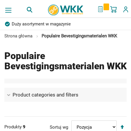
Mój ko
My Quote
Duży asortyment w magazynie
Produkty wysokiej jakości
Konkurencyjne ceny
Strona główna
Populaire Bevestigingsmaterialen WKK
Szybka dostawa
Indywidualni doradcy
Populaire
Ponad 40 lat doświadczenia
Bevestigingsmaterialen WKK
Możliwość własnego etykietowania
Product categories and filters
U
Produkty
9
Sortuj wg
ki