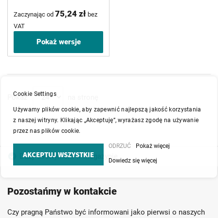
75,24 zł
Zaczynając od
bez
VAT
Pokaż wersje
Cookie Settings
Pokaż
na stronę
Używamy plików cookie, aby zapewnić najlepszą jakość korzystania
z naszej witryny. Klikając „Akceptuję”, wyrażasz zgodę na używanie
przez nas plików cookie.
ODRZUĆ
Pokaż więcej
AKCEPTUJ WSZYSTKIE
Duży asortyment w magazynie
Dowiedz się więcej
Produkty wysokiej jakości
Konkurencyjne ceny
Pozostańmy w kontakcie
Szybka dostawa
Indywidualni doradcy
Ponad 40 lat doświadczenia
Czy pragną Państwo być informowani jako pierwsi o naszych