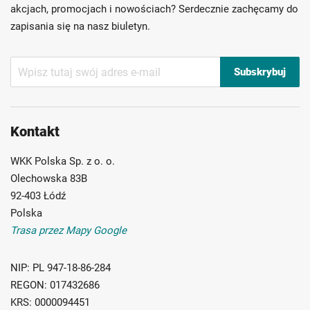
Możliwość własnego etykietowania
akcjach, promocjach i nowościach? Serdecznie zachęcamy do
zapisania się na nasz biuletyn.
Subskrybuj
Subskrybuj
nasz
newsletter:
Kontakt
WKK Polska Sp. z o. o.
Olechowska 83B
92-403 Łódź
Polska
Trasa przez Mapy Google
NIP:
PL 947-18-86-284
REGON:
017432686
KRS:
0000094451