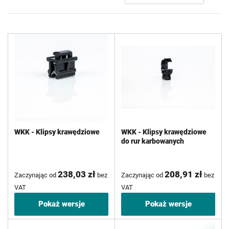
ma
WKK - Klipsy krawędziowe
WKK - Klipsy krawędziowe
do rur karbowanych
238,03 zł
208,91 zł
Zaczynając od
bez
Zaczynając od
bez
VAT
VAT
Pokaż wersje
Pokaż wersje