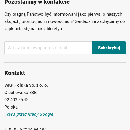
Pozostańmy w kontakcie
Szybka dostawa
Indywidualni doradcy
Ponad 40 lat doświadczenia
Czy pragną Państwo być informowani jako pierwsi o naszych
Możliwość własnego etykietowania
akcjach, promocjach i nowościach? Serdecznie zachęcamy do
zapisania się na nasz biuletyn.
Subskrybuj
Subskrybuj
nasz
newsletter:
Kontakt
WKK Polska Sp. z o. o.
Olechowska 83B
92-403 Łódź
Polska
Trasa przez Mapy Google
NIP:
PL 947-18-86-284