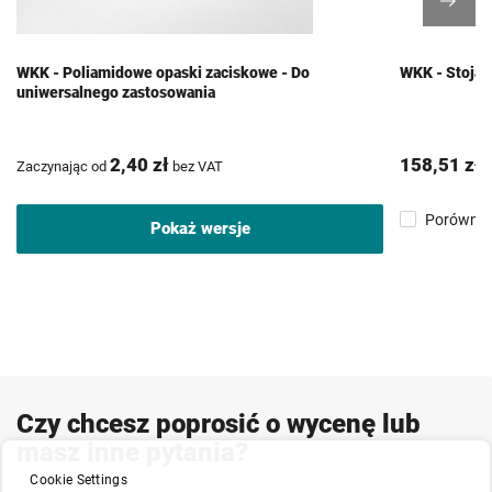
WKK - Poliamidowe opaski zaciskowe - Do
WKK - Stojak
uniwersalnego zastosowania
2,40 zł
158,51 zł
Zaczynając od
bez VAT
b
Porównaj
Pokaż wersje
Czy chcesz poprosić o wycenę lub
masz inne pytania?
Cookie Settings