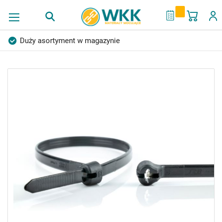
Mój ko
My Quote
Duży asortyment w magazynie
Produkty wysokiej jakości
Konkurencyjne ceny
Przejdź
Szybka dostawa
Indywidualni doradcy
na
Ponad 40 lat doświadczenia
koniec
Możliwość własnego etykietowania
galerii