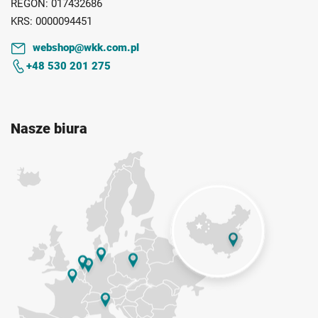
REGON:
017432686
KRS:
0000094451
webshop@wkk.com.pl
+48 530 201 275
Nasze biura