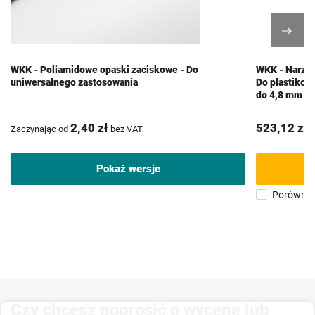
WKK - Poliamidowe opaski zaciskowe - Do
WKK - Narzęd
uniwersalnego zastosowania
Do plastikow
do 4,8 mm -
2,40 zł
523,12 zł
Zaczynając od
bez VAT
b
Pokaż wersje
Porównaj
Czy chcesz poprosić o wycenę lub