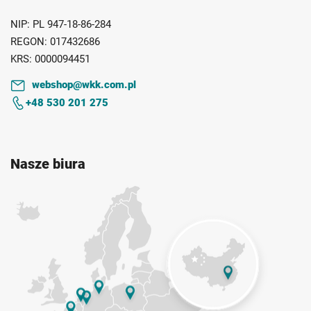
NIP:
PL 947-18-86-284
REGON:
017432686
KRS:
0000094451
webshop@wkk.com.pl
+48 530 201 275
Nasze biura