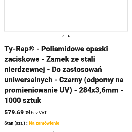
Przejdź
Ty-Rap® - Poliamidowe opaski
na
zaciskowe - Zamek ze stali
początek
galerii
nierdzewnej - Do zastosowań
uniwersalnych - Czarny (odporny na
promieniowanie UV) - 284x3,6mm -
1000 sztuk
579.69 zł
bez VAT
Stan (szt.) :
Na zamówienie