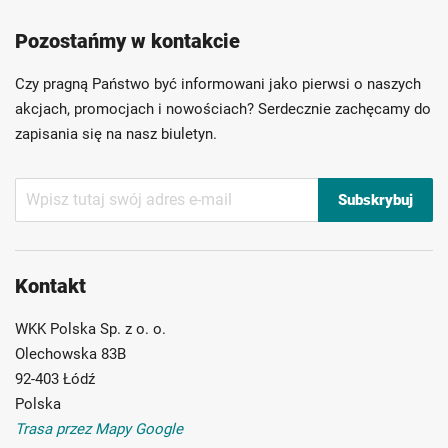
Produkty wysokiej jakości
Konkurencyjne ceny
Pozostańmy w kontakcie
Szybka dostawa
Indywidualni doradcy
Ponad 40 lat doświadczenia
Czy pragną Państwo być informowani jako pierwsi o naszych
Możliwość własnego etykietowania
akcjach, promocjach i nowościach? Serdecznie zachęcamy do
zapisania się na nasz biuletyn.
Subskrybuj
Subskrybuj
nasz
newsletter:
Kontakt
WKK Polska Sp. z o. o.
Olechowska 83B
92-403 Łódź
Polska
Trasa przez Mapy Google