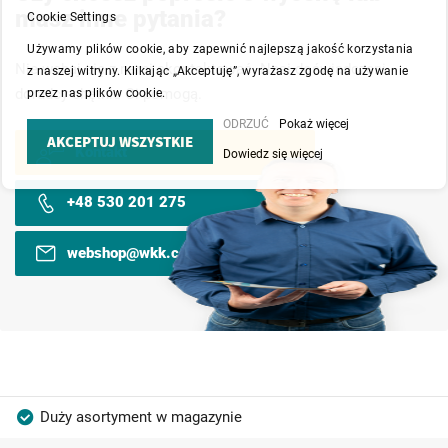
masz inne pytania?
Cookie Settings
Używamy plików cookie, aby zapewnić najlepszą jakość korzystania
Nie wahaj się z nami skontaktować. Nasi doświadczeni
z naszej witryny. Klikając „Akceptuję”, wyrażasz zgodę na używanie
doradcy chętnie Ci pomogą.
przez nas plików cookie.
ODRZUĆ
Pokaż więcej
AKCEPTUJ WSZYSTKIE
Kontakt
Dowiedz się więcej
+48 530 201 275
webshop@wkk.com.pl
Duży asortyment w magazynie