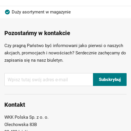
Duży asortyment w magazynie
Produkty wysokiej jakości
Konkurencyjne ceny
Pozostańmy w kontakcie
Szybka dostawa
Indywidualni doradcy
Ponad 40 lat doświadczenia
Czy pragną Państwo być informowani jako pierwsi o naszych
Możliwość własnego etykietowania
akcjach, promocjach i nowościach? Serdecznie zachęcamy do
zapisania się na nasz biuletyn.
Subskrybuj
Subskrybuj
nasz
newsletter:
Kontakt
WKK Polska Sp. z o. o.
Olechowska 83B