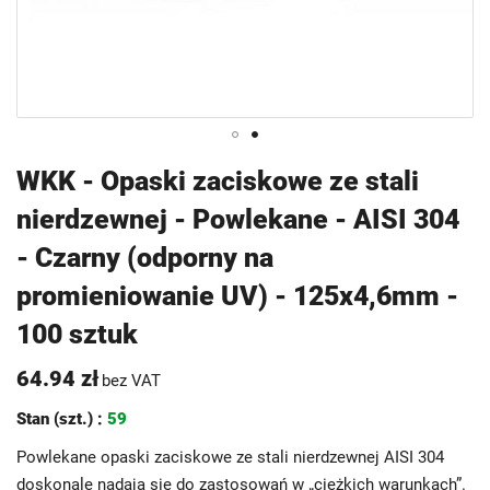
Przejdź
WKK - Opaski zaciskowe ze stali
na
nierdzewnej - Powlekane - AISI 304
początek
galerii
- Czarny (odporny na
promieniowanie UV) - 125x4,6mm -
100 sztuk
64.94 zł
bez VAT
Stan (szt.) :
59
Powlekane opaski zaciskowe ze stali nierdzewnej AISI 304
doskonale nadają się do zastosowań w „ciężkich warunkach”.