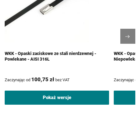
WKK - Opaski zaciskowe ze stali nierdzewnej -
WKK - Opaski
Powlekane - AISI 316L
Niepowlekane
100,75 zł
Zaczynając od
bez VAT
Zaczynając od
Pokaż wersje