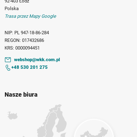
92-403 Łódź
Polska
Trasa przez Mapy Google
NIP:
PL 947-18-86-284
REGON:
017432686
KRS:
0000094451
webshop@wkk.com.pl
+48 530 201 275
Nasze biura