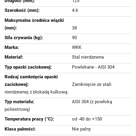
125
4.6
38
90
WKK
Stal nierdzewna
Powlekane - AISI 304
Zamknięcie ze stali
nierdzewnej z blokadą kulkową
AISI 304 (z powłoką
poliestrową)
od -40 do +150
Nie palny