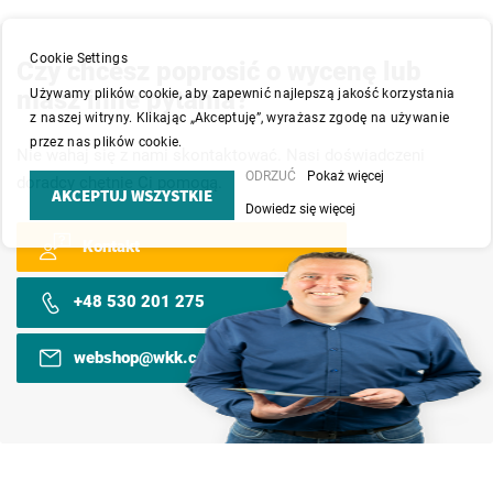
Cookie Settings
Czy chcesz poprosić o wycenę lub
masz inne pytania?
Używamy plików cookie, aby zapewnić najlepszą jakość korzystania
z naszej witryny. Klikając „Akceptuję”, wyrażasz zgodę na używanie
przez nas plików cookie.
Nie wahaj się z nami skontaktować. Nasi doświadczeni
ODRZUĆ
Pokaż więcej
doradcy chętnie Ci pomogą.
AKCEPTUJ WSZYSTKIE
Dowiedz się więcej
Kontakt
+48 530 201 275
webshop@wkk.com.pl