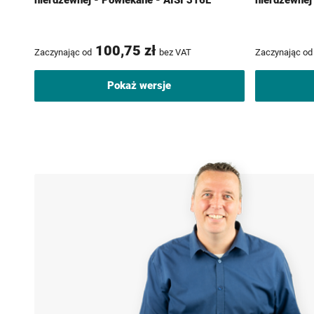
nierdzewnej - Powlekane - AISI 316L
nierdzewnej
100,75 zł
Zaczynając od
bez VAT
Zaczynając od
Pokaż wersje