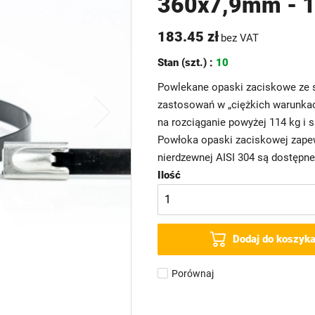
360x7,9mm - 1
183.45 zł
bez VAT
Stan (szt.) :
10
Powlekane opaski zaciskowe ze st
zastosowań w „ciężkich warunka
na rozciąganie powyżej 114 kg i 
Powłoka opaski zaciskowej zapew
nierdzewnej AISI 304 są dostępne
Ilość
Dodaj do koszyk
Porównaj