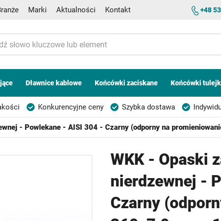
Branże
Marki
Aktualności
Kontakt
+48 53
jące
Dławnice kablowe
Końcówki zaciskane
Końcówki tulej
akości
Konkurencyjne ceny
Szybka dostawa
Indywidu
zewnej - Powlekane - AISI 304 - Czarny (odporny na promieniowan
WKK - Opaski z
nierdzewnej - 
Czarny (odporn