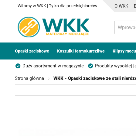
Witamy w WKK | Tylko dla przedsiębiorców
O WKK
Opaski zaciskowe
Koszulki termokurczliwe
Klipsy mocu
Duży asortyment w magazynie
Produkty wysokiej j
Możliwość własnego etykietowania
Strona główna
WKK - Opaski zaciskowe ze stali nierd
Przejdź
na
koniec
galerii