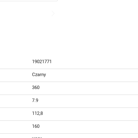
19021771
Czarny
360
7.9
112,8
160