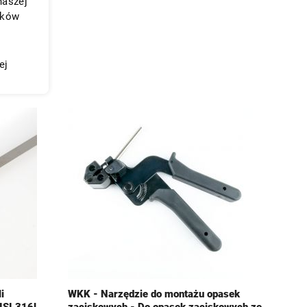
naszej
ików
ej
i
WKK - Narzędzie do montażu opasek