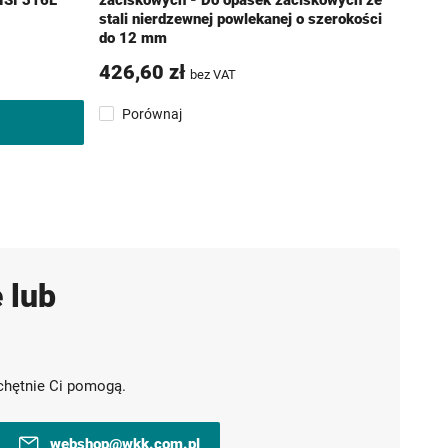
ISI 316L
zaciskowych - Do opasek zaciskowych ze
stali nierdzewnej powlekanej o szerokości
do 12 mm
426,60 zł
bez VAT
Porównaj
 lub
chętnie Ci pomogą.
webshop@wkk.com.pl