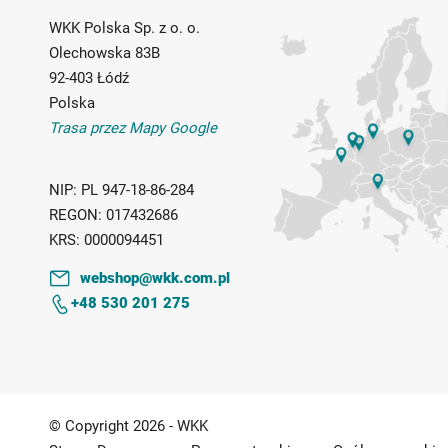
WKK Polska Sp. z o. o.
Olechowska 83B
92-403 Łódź
Polska
Trasa przez Mapy Google
NIP:
PL 947-18-86-284
REGON:
017432686
KRS:
0000094451
webshop@wkk.com.pl
+48 530 201 275
© Copyright 2026 - WKK