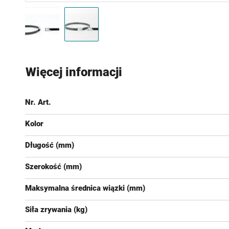
Przejdź
na
Więcej informacji
początek
galerii
Nr. Art.
Kolor
Długość (mm)
Szerokość (mm)
Maksymalna średnica wiązki (mm)
Siła zrywania (kg)