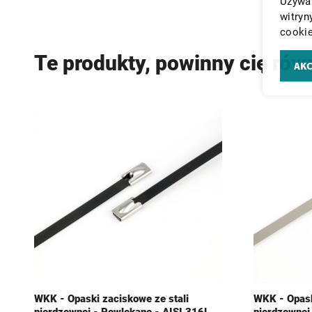
Używam
witryn
cookie
Te produkty, powinny cię rów
AKC
WKK - Opaski zaciskowe ze stali
WKK - Opask