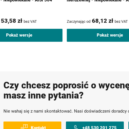
 - Niepowlekane - AISI 304
nierdzewnej - Niepowlekane - A
53,58 zł
68,12 zł
bez VAT
Zaczynając od
bez VAT
Pokaż wersje
Pokaż wersje
Czy chcesz poprosić o wycenę
masz inne pytania?
Nie wahaj się z nami skontaktować. Nasi doświadczeni doradcy 
Kontakt
+48 530 201 275