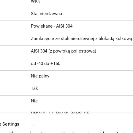
WKK
Stal nierdzewna
Powlekane - AISI 304
Zamknięcie ze stali nierdzewnej z blokadą kulkową
AISI 304 (z powłoką poliestrową)
od -40 do +150
Nie palny
Tak
Nie
DNV-GL, UL, Reach, RoHS, CE
 Settings
25