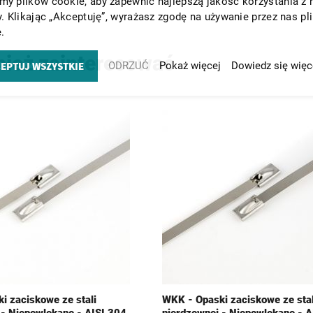
y plików cookie, aby zapewnić najlepszą jakość korzystania z 
y. Klikając „Akceptuję”, wyrażasz zgodę na używanie przez nas pl
.
nież zainteresować
EPTUJ WSZYSTKIE
ODRZUĆ
Pokaż więcej
Dowiedz się więc
i zaciskowe ze stali
WKK - Opaski zaciskowe ze stal