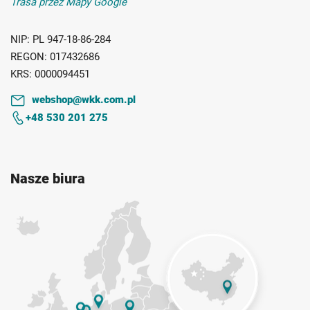
Trasa przez Mapy Google
NIP:
PL 947-18-86-284
REGON:
017432686
KRS:
0000094451
webshop@wkk.com.pl
+48 530 201 275
Nasze biura