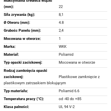
22
8,1
4.8
2,4
1
WKK
Poliamid
Mocowana w otworze
Plastikowe zamknięcie z
plastikowym zatrzaskiem blokującym
Poliamid 6.6
od -40 do +85
UL 94 V-2