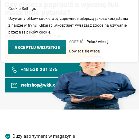
Czy chcesz poprosić o wycenę lub
Cookie Settings
masz inne pytania?
Używamy plików cookie, aby zapewnić najlepszą jakość korzystania
z naszej witryny. Klikając „Akceptuję”, wyrażasz zgodę na używanie
Nie wahaj się z nami skontaktować. Nasi doświadczeni
przez nas plików cookie.
doradcy chętnie Ci pomogą.
ODRZUĆ
Pokaż więcej
AKCEPTUJ WSZYSTKIE
Dowiedz się więcej
Kontakt
+48 530 201 275
webshop@wkk.com.pl
Duży asortyment w magazynie