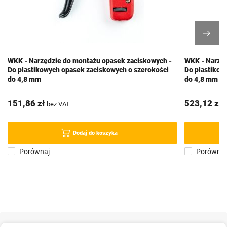
WKK - Narzędzie do montażu opasek zaciskowych -
WKK - Narzęd
Do plastikowych opasek zaciskowych o szerokości
Do plastikow
do 4,8 mm
do 4,8 mm -
151,86 zł
523,12 zł
bez VAT
b
Dodaj do koszyka
Porównaj
Porównaj