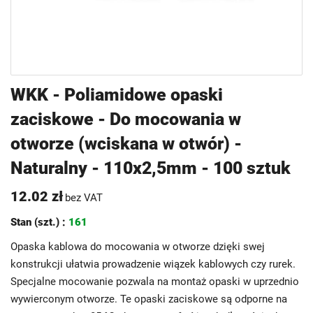
Przejdź
WKK - Poliamidowe opaski
na
zaciskowe - Do mocowania w
początek
galerii
otworze (wciskana w otwór) -
Naturalny - 110x2,5mm - 100 sztuk
12.02 zł
bez VAT
Stan (szt.) :
161
Opaska kablowa do mocowania w otworze dzięki swej
konstrukcji ułatwia prowadzenie wiązek kablowych czy rurek.
Specjalne mocowanie pozwala na montaż opaski w uprzednio
wywierconym otworze. Te opaski zaciskowe są odporne na