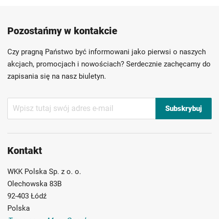
Produkty wysokiej jakości
Konkurencyjne ceny
Pozostańmy w kontakcie
Szybka dostawa
Indywidualni doradcy
Ponad 40 lat doświadczenia
Czy pragną Państwo być informowani jako pierwsi o naszych
Możliwość własnego etykietowania
akcjach, promocjach i nowościach? Serdecznie zachęcamy do
zapisania się na nasz biuletyn.
Subskrybuj
Subskrybuj
nasz
newsletter:
Kontakt
WKK Polska Sp. z o. o.
Olechowska 83B
92-403 Łódź
Polska